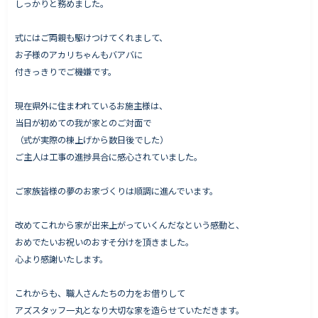
しっかりと務めました。
式にはご両親も駆けつけてくれまして、
お子様のアカリちゃんもバアバに
Works - 施工実績
付きっきりでご機嫌です。
オーナー様の声
現在県外に住まわれているお施主様は、
完成案内
当日が初めての我が家とのご対面で
よくいただくご質問
（式が実際の棟上げから数日後でした）
お役立ちコラム
ご主人は工事の進捗具合に感心されていました。
ご家族皆様の夢のお家づくりは順調に進んでいます。
会社情報
改めてこれから家が出来上がっていくんだなという感動と、
代表挨拶
おめでたいお祝いのおすそ分けを頂きました。
心より感謝いたします。
スタッフ紹介
会社概要
これからも、職人さんたちの力をお借りして
アズスタッフ一丸となり大切な家を造らせていただきます。
Staff ブログ&News