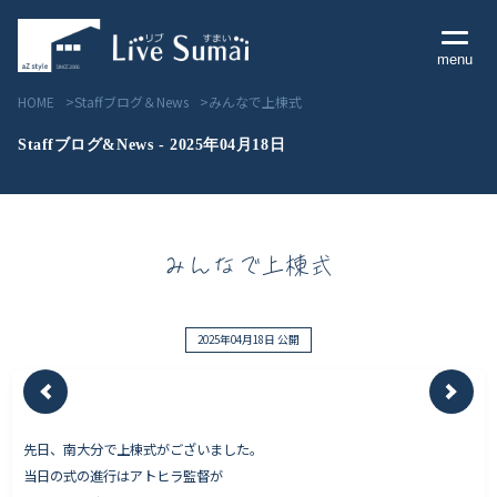
menu
HOME
Staffブログ＆News
みんなで上棟式
Staffブログ&News - 2025年04月18日
Livesumai コンセプト
みんなで上棟式
Livesumai 住宅標準性能
Livesumai 家づくりの流れ
2025年04月18日 公開
Livesumai 保証について
先日、南大分で上棟式がございました。
見学会／モデルハウス情報
当日の式の進行はアトヒラ監督が
物件情報