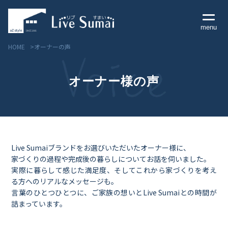
menu
HOME
オーナーの声
オーナー様の声
Livesumai コンセプト
Livesumai 住宅標準性能
Livesumai 家づくりの流れ
Live Sumaiブランドをお選びいただいたオーナー様に、
家づくりの過程や完成後の暮らしについてお話を伺いました。
Livesumai 保証について
実際に暮らして感じた満足度、そしてこれから家づくりを考え
る方へのリアルなメッセージも。
言葉のひとつひとつに、ご家族の想いとLive Sumaiとの時間が
詰まっています。
見学会／モデルハウス情報
物件情報