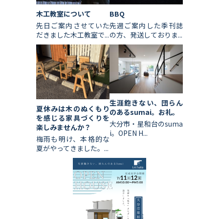
木工教室について
BBQ
先日ご案内させていた
先週ご案内した季刊誌
だきました木工教室で...
の方、発送しておりま...
生涯飽きない、団らん
夏休みは木のぬくもり
のあるsumai。お礼。
を感じる家具づくりを
大分市・星和台のsuma
楽しみませんか？
i。OPEN H...
梅雨も明け、本格的な
夏がやってきました。...