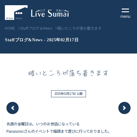
menu
HOME
Staffブログ＆News
暗いところが落ち着きます
Staffブログ&News - 2025年02月17日
Livesumai コンセプト
暗いところが落ち着きます
Livesumai 住宅標準性能
Livesumai 家づくりの流れ
2025年02月17日 公開
Livesumai 保証について
先週の金曜日は。いつのお世話になっている
見学会／モデルハウス情報
Panasonicさんのイベントで福岡まで遊びに行っておりました。
物件情報