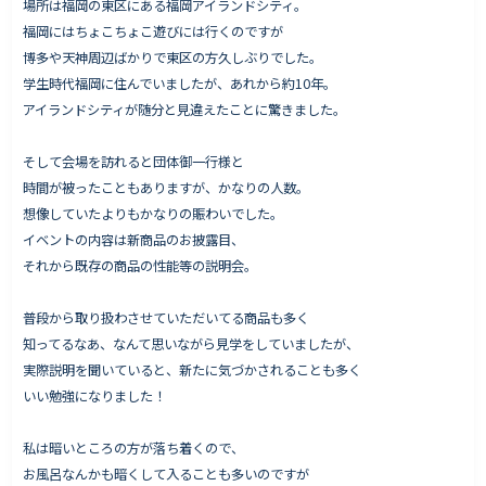
場所は福岡の東区にある福岡アイランドシティ。
福岡にはちょこちょこ遊びには行くのですが
博多や天神周辺ばかりで東区の方久しぶりでした。
学生時代福岡に住んでいましたが、あれから約10年。
Works - 施工実績
アイランドシティが随分と見違えたことに驚きました。
オーナー様の声
そして会場を訪れると団体御一行様と
完成案内
時間が被ったこともありますが、かなりの人数。
よくいただくご質問
想像していたよりもかなりの賑わいでした。
お役立ちコラム
イベントの内容は新商品のお披露目、
それから既存の商品の性能等の説明会。
普段から取り扱わさせていただいてる商品も多く
会社情報
知ってるなあ、なんて思いながら見学をしていましたが、
代表挨拶
実際説明を聞いていると、新たに気づかされることも多く
いい勉強になりました！
スタッフ紹介
会社概要
私は暗いところの方が落ち着くので、
お風呂なんかも暗くして入ることも多いのですが
Staff ブログ&News