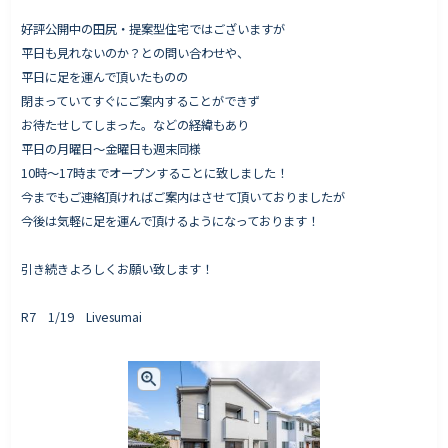
好評公開中の田尻・提案型住宅ではございますが
平日も見れないのか？との問い合わせや、
平日に足を運んで頂いたものの
Works - 施工実績
閉まっていてすぐにご案内することができず
オーナー様の声
お待たせしてしまった。などの経緯もあり
平日の月曜日〜金曜日も週末同様
完成案内
10時〜17時までオープンすることに致しました！
よくいただくご質問
今までもご連絡頂ければご案内はさせて頂いておりましたが
お役立ちコラム
今後は気軽に足を運んで頂けるようになっております！
引き続きよろしくお願い致します！
会社情報
R7 1/19 Livesumai
代表挨拶
スタッフ紹介
会社概要
Staff ブログ&News