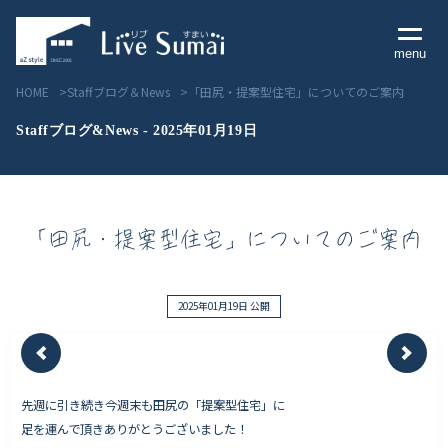
menu
HOME
Staffブログ＆News
「田尻・提案型住宅」についてのご案内
Staffブログ&News - 2025年01月19日
Livesumai コンセプト
「田尻・提案型住宅」についてのご案内
Livesumai 住宅標準性能
Livesumai 家づくりの流れ
2025年01月19日 公開
Livesumai 保証について
先週に引き続き今週末も田尻の「提案型住宅」に
見学会／モデルハウス情報
足を運んで頂きありがとうございました！
物件情報