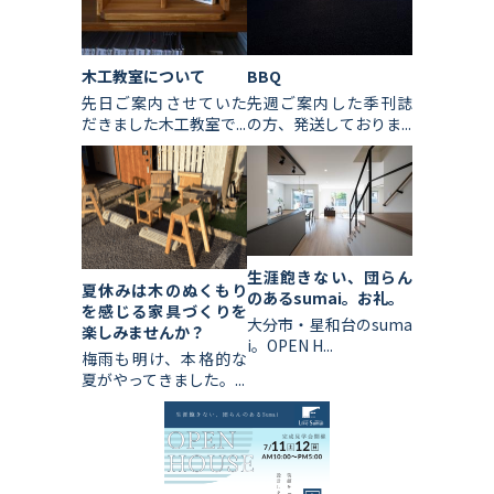
木工教室について
BBQ
先日ご案内させていた
先週ご案内した季刊誌
だきました木工教室で...
の方、発送しておりま...
生涯飽きない、団らん
夏休みは木のぬくもり
のあるsumai。お礼。
を感じる家具づくりを
大分市・星和台のsuma
楽しみませんか？
i。OPEN H...
梅雨も明け、本格的な
夏がやってきました。...