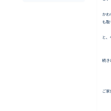
かわ
も取
と、
続き
ご家