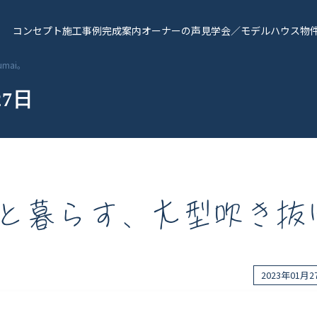
コンセプト
施工事例
完成案内
オーナーの声
見学会／モデルハウス
物
mai。
27日
と暮らす、大型吹き抜けの
報
Works - 施工実績
オーナー様の声
2023年01月
完成案内