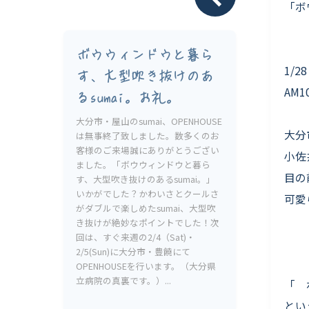
Livesumai 保証について
「ボ
ボウウィンドウと暮ら
1/2
す、大型吹き抜けのあ
AM1
るsumai。お礼。
大分市・屋山のsumai、OPENHOUSE
大分
は無事終了致しました。数多くのお
客様のご来場誠にありがとうござい
小佐
ました。「ボウウィンドウと暮ら
目の
す、大型吹き抜けのあるsumai。」
いかがでした？かわいさとクールさ
可愛
がダブルで楽しめたsumai、大型吹
き抜けが絶妙なポイントでした！次
回は、すぐ来週の2/4（Sat)・
2/5(Sun)に大分市・豊饒にて
OPENHOUSEを行います。（大分県
立病院の真裏です。）...
「 
とい