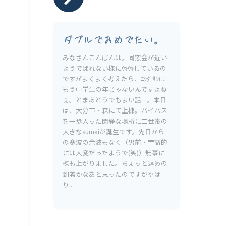
ダブルでおめでたい。
みなさんこんばんは。同窓会が近い
ようでばれない様にｳｷｳｷしているの
ですがよくよく考えたら、ﾆｼﾀﾞｻﾝは
もう中学生の年じゃないんですよね
ぇ。とまあどうでもよい話…。本日
は、大分市・森にて上棟。バイパス
を一歩入った閑静な場所に二世帯の
大きなsumaiが誕生です。先日から
の寒波の余波もなく（男前・宇高的
には大変だったようで(笑)）無事に
棟も上がりました。ちょっと遅めの
到着かなあと思ったのですがやは
り...