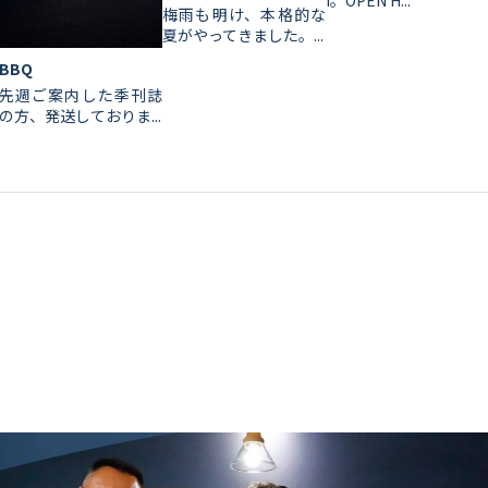
i。OPEN H...
梅雨も明け、本格的な
夏がやってきました。...
BBQ
先週ご案内した季刊誌
の方、発送しておりま...