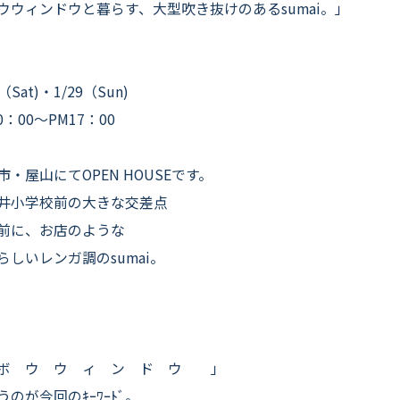
よくいただくご質問
ウウィンドウと暮らす、大型吹き抜けのあるsumai。」
お役立ちコラム
8（Sat)・1/29（Sun)
0：00〜PM17：00
市・屋山にてOPEN HOUSEです。
井小学校前の大きな交差点
前に、お店のような
らしいレンガ調のsumai。
ボ ウ ウ ィ ン ド ウ 」
うのが今回のｷｰﾜｰﾄﾞ。