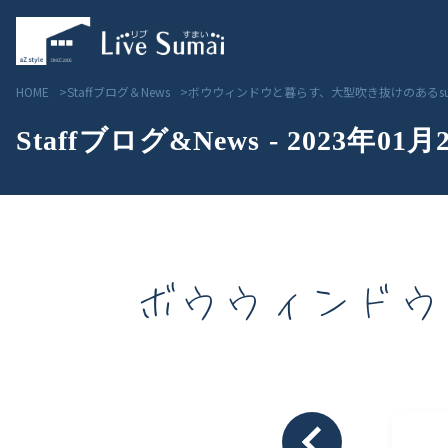
HOME
Staffブログ＆News
ボウウィンドウと暮らす、大型吹き抜けのあるsu
Staffブログ&News - 2023年01月
ボウウィンドウ
Livesumai コンセプト
見学会／モデルハウス情
Livesumai 住宅標準性能
物件情報
Livesumai 家づくりの流れ