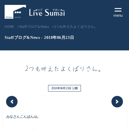
menu
HOME
Staffブログ＆News
2つも叶えたよくばりさん。
Staffブログ&News - 2018年06月23日
Livesumai コンセプト
2つも叶えたよくばりさん。
Livesumai 住宅標準性能
Livesumai 家づくりの流れ
2018年06月23日 公開
Livesumai 保証について
みなさんこんばんは。
見学会／モデルハウス情報
物件情報