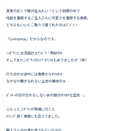
実家の近くで絶対住みたい！という目標の中で
性能を重視するご主人さんに可愛さを重視する奥様。
どちらもいいとこ取りで建てれたのはｽﾞﾊﾞﾘ！
「Livesumai」だからなのです。
ﾆｼﾀﾞｻﾝと女流設計士ｱﾝﾄﾞｳ・男前ｳﾀｶ
そしてまたﾆｼﾀﾞｻﾝのﾄﾘﾌﾟﾙｱｼｽﾄもありましたが（笑）
打ち合わせ途中には奥様からｵｿﾙｵｿﾙ
なかなか聞きなれない土地の隣地のｺﾄ
ﾎﾟｯｷｰの日の忘れもしないあの数分のｶｵｽな空気…。
ふらっとﾆｼﾀﾞｻﾝが現場に行くと
ﾀｲﾐﾝｸﾞ良く奥様にも会えてました。
職人さんの仕事も見てもらいながら、