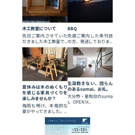
木工教室について
BBQ
先日ご案内させていた
先週ご案内した季刊誌
だきました木工教室で...
の方、発送しておりま...
生涯飽きない、団らん
夏休みは木のぬくもり
のあるsumai。お礼。
を感じる家具づくりを
大分市・星和台のsuma
楽しみませんか？
i。OPEN H...
梅雨も明け、本格的な
夏がやってきました。...