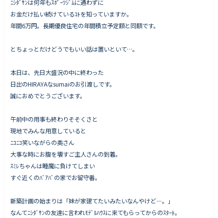
ﾆｼﾀﾞｻﾝは何年もｽﾎﾟｰﾂｼﾞﾑに通わずに
お金だけ払い続けているｺﾄを知っていますか。
年間6万円。長期優良住宅の年間積立予定額と同額です。
Works - 施工実績
とちょっとだけどうでもいい話は置いといて…。
オーナー様の声
本日は、先日大盛況の中に終わった
完成案内
日出のHIRAYAなsumaiのお引渡しです。
よくいただくご質問
誠におめでとうございます。
お役立ちコラム
午前中の用事も終わりそそくさと
現地でみんな用意していると
ﾆｺﾆｺ笑いながらの奥さん
会社情報
大事な時にお腹を壊すご主人さんの到着。
代表挨拶
ｽﾐﾚちゃんは睡魔に負けてしまい
すぐ近くのﾊﾞｱﾊﾞの家でお留守番。
スタッフ紹介
会社概要
新築計画の始まりは「妹が家建てたいみたいなんやけど―。」
なんてﾆｼﾀﾞｻﾝの友達に言われﾓﾃﾞﾙﾊｳｽに来てもらってからのｽﾀｰﾄ。
Staff ブログ&News