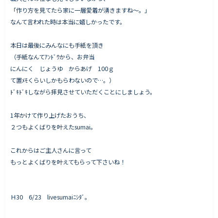
「作り方を見てたら家に一層愛着が湧きますね〜。」
なんて言われた時は本当に嬉しかったです。
本日は最後にみんなにも手紙を頂き
（手紙なんてｱﾝﾄﾞｳから、お弁当
にんにく じょうゆ からあげ 100ｇ
て置ﾒﾓくらいしかもらわないので…。）
ﾄﾞｷﾄﾞｷしながら拝見させていただくことにしましょう。
1年かけて作り上げたおうち、
２つもよくばりを叶えたsumai。
これからはご主人さんに言って
もっとよくばりを叶えてもらって下さいね！
Ｈ30 6/23 livesumaiﾆｼﾀﾞ。