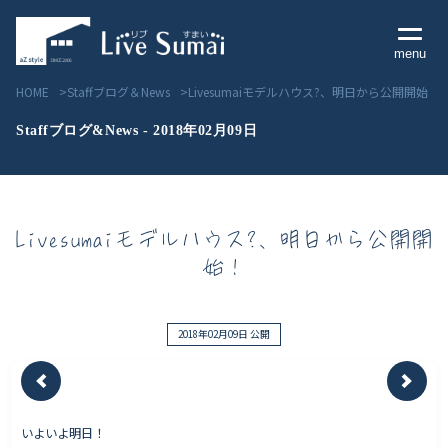
menu
HOME
Staffブログ＆News
Livesumaiモデルハウス?、明日から公開開始！
Staffブログ&News - 2018年02月09日
Livesumai コンセプト
Livesumaiモデルハウス?、明日から公開開
Livesumai 住宅標準性能
始！
Livesumai 家づくりの流れ
Livesumai 保証について
2018年02月09日 公開
見学会／モデルハウス情報
いよいよ明日！
物件情報