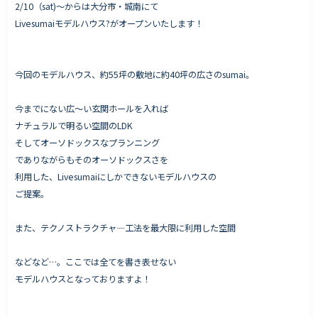
2/10（sat)〜からは大分市・城南にて
Livesumaiモデルハウス?がオープンいたします！
Works - 施工実績
今回のモデルハウス、約55坪の敷地に約40坪の広さのsumai。
オーナー様の声
完成案内
今までにない広〜い玄関ホールを入れば
ナチュラルで明るい空間のLDK
よくいただくご質問
そしてオーソドックスなプランニング
お役立ちコラム
でありながらもそのオーソドックスさを
利用した、Livesumaiにしかできないモデルハウスの
ご提案。
会社情報
また、テクノストラクチャ―工法を最大限に利用した空間
代表挨拶
などなど…。ここでは全てを書き表せない
スタッフ紹介
モデルハウスとなっておりますよ！
会社概要
Staff ブログ&News