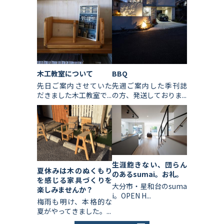
木工教室について
BBQ
先日ご案内させていた
先週ご案内した季刊誌
だきました木工教室で...
の方、発送しておりま...
生涯飽きない、団らん
夏休みは木のぬくもり
のあるsumai。お礼。
を感じる家具づくりを
大分市・星和台のsuma
楽しみませんか？
i。OPEN H...
梅雨も明け、本格的な
夏がやってきました。...