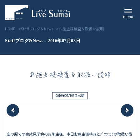
menu
HOME
Staffブログ＆News
お施主様検査＆取扱い説明
Staffブログ&News - 2016年07月03日
Livesumai コンセプト
お施主様検査＆取扱い説明
Livesumai 住宅標準性能
Livesumai 家づくりの流れ
2016年07月03日 公開
Livesumai 保証について
見学会／モデルハウス情報
庄の原での完成見学会のお施主様、本日お施主様検査とﾊﾟﾅｿﾆｯｸの取扱い説
物件情報