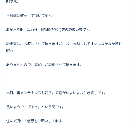
明です。
入居前に確認して頂いてます。
Works - 施工実績
お風呂やIH、ｴｺｷｭｰﾄ、HEMS(ｱｲｾｸﾞ)等の取扱い等です。
オーナー様の声
説明書は、お渡しさせて頂きますが、お引っ越ししてすぐはなかなか読む
完成案内
暇も
よくいただくご質問
お役立ちコラム
ありませんので、事前にご説明させて頂きます。
会社情報
本日、再メンテナンスも終了。来週がいよいよお引き渡しです。
代表挨拶
長いようで、「あっ」という間です。
スタッフ紹介
会社概要
住んで頂いて感想をお願いしてます。
Staff ブログ&News