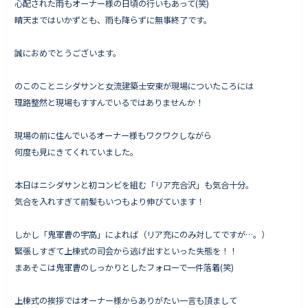
心配された雨もオーナー様の日頃の行いもあって(笑)
晴天まではいかずとも、雨も降らずに無事終了です。
誠におめでとうございます。
Works - 施工実績
オーナー様の声
のこのことニシダサンと女流建築士安東が現場についたころには
理路整然と現場もすすんでいるではありませんか！
完成案内
よくいただくご質問
現場の前に住んでいるオーナー様もワクワクしながら
お役立ちコラム
何度も見にきてくれていました。
本日はニシダサンと初コンビを組む「リア充合沢」も気合十分。
気合を入れすぎて前髪もいつもより伸びています！
会社情報
代表挨拶
しかし「鬼軍曹の宇高」によれば（リア充にのみ対してですが…。）
緊張しすぎて上棟式の司会から逃げ出すといった失態を！！
スタッフ紹介
まあそこは鬼軍曹のしっかりとしたフォローで一件落着(笑)
会社概要
上棟式の挨拶ではオーナー様からありがたい一言も頂まして
Staff ブログ&News