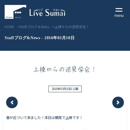
menu
HOME
Staffブログ＆News
上棟からの逆見学会！
Staffブログ&News - 2016年03月10日
Livesumai コンセプト
上棟からの逆見学会！
Livesumai 住宅標準性能
Livesumai 家づくりの流れ
2016年03月10日 公開
Livesumai 保証について
春が近づいて来ました！本日は横尾で上棟です！
見学会／モデルハウス情報
物件情報