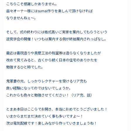
こちらこそ感謝しかありません。
益々オーナー様にはsumai作りを楽しんで頂けなければ
なりませんねぇ〜。
そして、式の終わりには格式高いご実家を案内してもらうという
逆見学会の開催！いつもは案内する側が終始案内されっぱなし。
最近は書院造りや真壁工法の和室等は造らなくなりましたが
改めて見てみると、古くから続く日本の住宅のありかたを
勉強するひと時でした。
鬼軍曹の元、しっかりレクチャーを受けるリア充も
良い経験になってのではないでしょうか。
これからも色々と勉強させてください！（リア充、談）
とまあ本日はここらでお開き、本当におめでとうございました！
いまからまだまだ決めていく事も多いですよ〜！
次は電気配線です！楽しみながら作っていきましょうね！