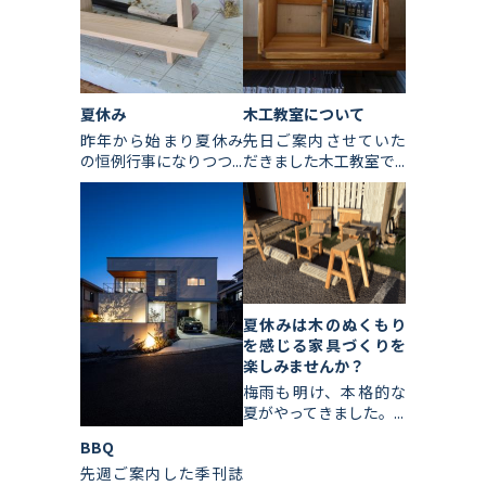
夏休み
木工教室について
昨年から始まり夏休み
先日ご案内させていた
の恒例行事になりつつ...
だきました木工教室で...
夏休みは木のぬくもり
を感じる家具づくりを
楽しみませんか？
梅雨も明け、本格的な
夏がやってきました。...
BBQ
先週ご案内した季刊誌