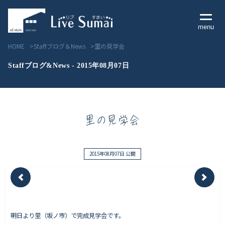
menu
HOME
Staffブログ＆News
里の見学会
Staffブログ&News - 2015年08月07日
Livesumai コンセプト
里の見学会
Livesumai 住宅標準性能
Livesumai 家づくりの流れ
2015年08月07日 公開
Livesumai 保証について
見学会／モデルハウス情報
明日より里（坂ノ市）で完成見学会です。
物件情報