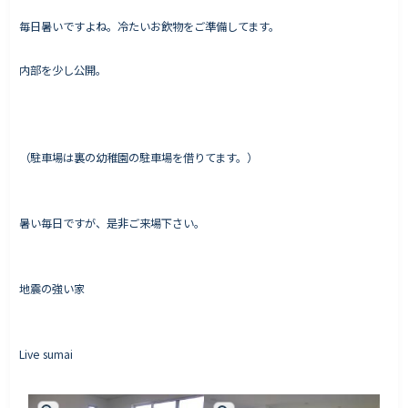
毎日暑いですよね。冷たいお飲物をご準備してます。
内部を少し公開。
Works - 施工実績
オーナー様の声
完成案内
（駐車場は裏の幼稚園の駐車場を借りてます。）
よくいただくご質問
お役立ちコラム
暑い毎日ですが、是非ご来場下さい。
会社情報
地震の強い家
代表挨拶
スタッフ紹介
Live sumai
会社概要
Staff ブログ&News