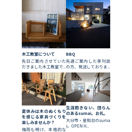
木工教室について
BBQ
先日ご案内させていた
先週ご案内した季刊誌
だきました木工教室で...
の方、発送しておりま...
生涯飽きない、団らん
夏休みは木のぬくもり
のあるsumai。お礼。
を感じる家具づくりを
大分市・星和台のsuma
楽しみませんか？
i。OPEN H...
梅雨も明け、本格的な