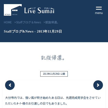
menu
HOME
Staffブログ＆News
凱旋帰還。
Staffブログ&News - 2013年11月29日
Livesumai コンセプト
凱旋帰還。
Livesumai 住宅標準性能
Livesumai 家づくりの流れ
2013年11月29日 公開
Livesumai 保証について
大分市内では、強い風が吹き始めたある日は、先週完成見学会をさせてい
見学会／モデルハウス情報
ただいたｵｰﾅｰ様のお引渡しの日でもありました。
物件情報