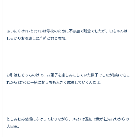
Works - 施工実績
あいにくﾏﾔﾁｬﾝとﾃｯﾁｬﾝは学校のために不参加で残念でしたが、ﾐﾕちゃんは
オーナー様の声
しっかりお引渡しにﾊﾟﾊﾟとﾏﾏと参加。
完成案内
よくいただくご質問
お役立ちコラム
お引渡しそっちのけで、お菓子を楽しみにしていた様子でしたが(笑)でもこ
れからﾐﾕﾁｬﾝと一緒におうちも大きく成長していくんだよ。
会社情報
代表挨拶
スタッフ紹介
としみじみ感慨にふけっておりながら、ﾁｷｮｻﾝは遅刻で我が社ｼｮﾁｮｻﾝからの
会社概要
大目玉。
Staff ブログ&News