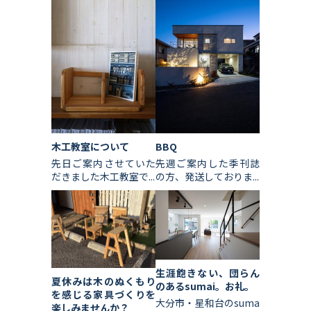
木工教室について
BBQ
先日ご案内させていた
先週ご案内した季刊誌
だきました木工教室で...
の方、発送しておりま...
生涯飽きない、団らん
夏休みは木のぬくもり
のあるsumai。お礼。
を感じる家具づくりを
大分市・星和台のsuma
楽しみませんか？