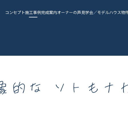
コンセプト
施工事例
完成案内
オーナーの声
見学会／モデルハウス
物
象的な ソトもナ
報
Works - 施工実績
オーナー様の声
完成案内