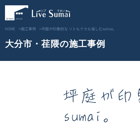
HOME
施工事例
坪庭が印象的な ソトもナカも愉しむsumai。
大分市・荏隈の施工事例
坪庭が印
Livesumai コンセプト
見学会／モデルハウス情
sumai。
Livesumai 住宅標準性能
物件情報
Livesumai 家づくりの流れ