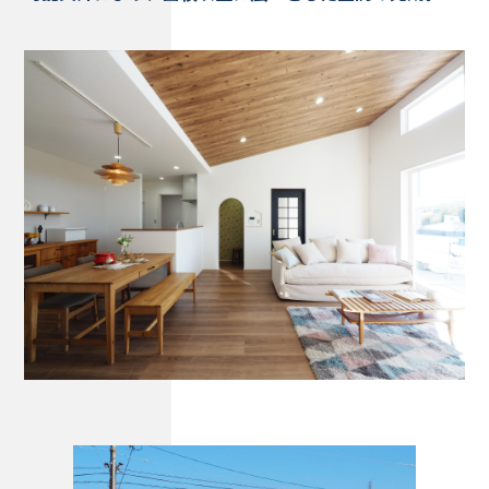
Works - 施工実績
オーナー様の声
完成案内
よくいただくご質問
お役立ちコラム
会社情報
代表挨拶
スタッフ紹介
会社概要
Staff ブログ&News