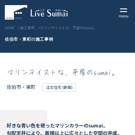
menu
HOME
施工事例
マリンテイストな、平屋のsumai。
佐伯市・東町の施工事例
Livesumai コンセプト
マリンテイストな、平屋のsumai。
Livesumai 住宅標準性能
Livesumai 家づくりの流れ
佐伯市・東町
注文住宅 (新築)
Livesumai 保証について
見学会／モデルハウス情報
好きな青い色を使ったマリンカラーのsumai。
勾配天井により、面積以上に広々とした空間の完成。
物件情報