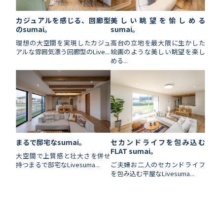
カジュアルを感じる、回廊型
美しい眺望を愉しめる
のsumai。
sumai。
理想の大空間を実現したカジュ
高台の立地を最大限に生かした
アルな雰囲気漂う回廊型のLive...
絵画のような美しい眺望を楽し
める...
セカンドライフを包み込む
まるで邸宅なsumai。
FLAT sumai。
大空間で上質感と壮大さを併せ
ご夫婦お二人のセカンドライフ
持つまるで邸宅なLivesuma...
を包み込む平屋なLivesuma...