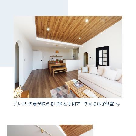
ﾌﾞﾙｰｶﾗｰの扉が映えるLDK.左手側アーチからは子供室へ。