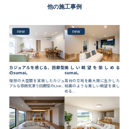
他の施工事例
new
new
カジュアルを感じる、回廊型
美しい眺望を愉しめる
のsumai。
sumai。
理想の大空間を実現したカジュ
高台の立地を最大限に生かした
アルな雰囲気漂う回廊型のLive...
絵画のような美しい眺望を楽し
める...