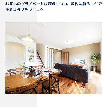
お互いのプライベートは確保しつつ、柔軟な暮らしがで
きるようプランニング。
Works - 施工実績
オーナー様の声
完成案内
よくいただくご質問
お役立ちコラム
会社情報
代表挨拶
スタッフ紹介
会社概要
Staff ブログ&News