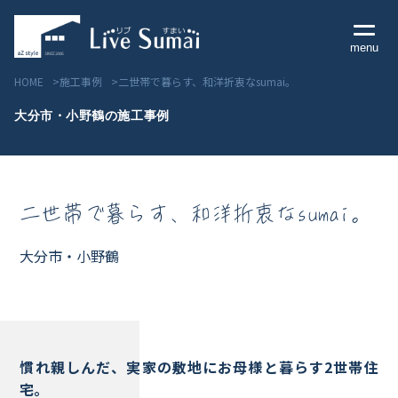
menu
HOME
施工事例
二世帯で暮らす、和洋折衷なsumai。
大分市・小野鶴の施工事例
Livesumai コンセプト
二世帯で暮らす、和洋折衷なsumai。
Livesumai 住宅標準性能
Livesumai 家づくりの流れ
大分市・小野鶴
Livesumai 保証について
見学会／モデルハウス情報
慣れ親しんだ、実家の敷地にお母様と暮らす2世帯住
宅。
物件情報