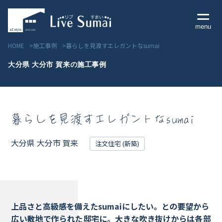
menu
HOME
施工事例
暮らしを見渡すエレガントなsumai
大分県 大分市 賀来の施工事例
Livesumai コンセプト
暮らしを見渡すエレガントなsumai
Livesumai 住宅標準性能
Livesumai 家づくりの流れ
大分県 大分市 賀来
注文住宅 (新築)
Livesumai 保証について
見学会／モデルハウス情報
上品さと高級感を備えたsumaiにしたい。との要望から
広い敷地で作られた邸宅に。大きな吹き抜けからは各部
物件情報