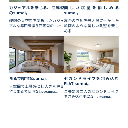
カジュアルを感じる、回廊型
美しい眺望を愉しめる
のsumai。
sumai。
理想の大空間を実現したカジュ
高台の立地を最大限に生かした
アルな雰囲気漂う回廊型のLive...
絵画のような美しい眺望を楽し
める...
セカンドライフを包み込む
まるで邸宅なsumai。
FLAT sumai。
大空間で上質感と壮大さを併せ
ご夫婦お二人のセカンドライフ
持つまるで邸宅なLivesuma...
を包み込む平屋なLivesuma...