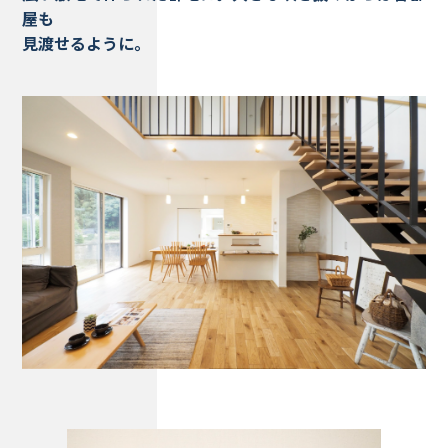
屋も
見渡せるように。
Works - 施工実績
オーナー様の声
完成案内
よくいただくご質問
お役立ちコラム
会社情報
代表挨拶
スタッフ紹介
会社概要
Staff ブログ&News