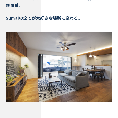
sumai。
Sumaiの全てが大好きな場所に変わる。
Works - 施工実績
オーナー様の声
完成案内
よくいただくご質問
お役立ちコラム
会社情報
代表挨拶
スタッフ紹介
会社概要
Staff ブログ&News