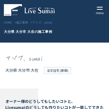
menu
HOME
施工事例
アゾブ、sumai
大分県 大分市 大在の施工事例
Livesumai コンセプト
アゾブ、sumai
Livesumai 住宅標準性能
Livesumai 家づくりの流れ
大分県 大分市 大在
注文住宅 (新築)
Livesumai 保証について
見学会／モデルハウス情報
オーナー様のどうしてもしたいコトと、
Livesumaiのどうしても作りたいコトが一致してできた
物件情報