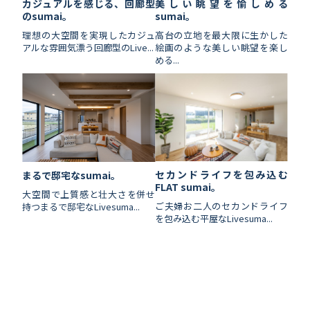
カジュアルを感じる、回廊型
美しい眺望を愉しめる
のsumai。
sumai。
理想の大空間を実現したカジュ
高台の立地を最大限に生かした
アルな雰囲気漂う回廊型のLive...
絵画のような美しい眺望を楽し
める...
セカンドライフを包み込む
まるで邸宅なsumai。
FLAT sumai。
大空間で上質感と壮大さを併せ
ご夫婦お二人のセカンドライフ
持つまるで邸宅なLivesuma...
を包み込む平屋なLivesuma...