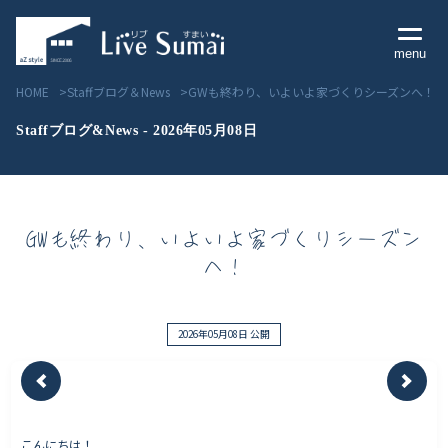
menu
HOME
Staffブログ＆News
GWも終わり、いよいよ家づくりシーズンへ！
Staffブログ&News - 2026年05月08日
Livesumai コンセプト
GWも終わり、いよいよ家づくりシーズン
Livesumai 住宅標準性能
へ！
Livesumai 家づくりの流れ
Livesumai 保証について
2026年05月08日 公開
見学会／モデルハウス情報
物件情報
こんにちは！