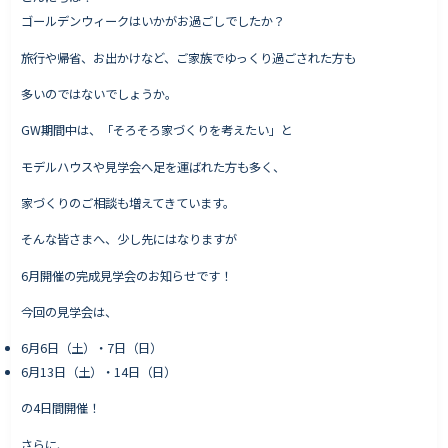
ゴールデンウィークはいかがお過ごしでしたか？
旅行や帰省、お出かけなど、ご家族でゆっくり過ごされた方も
Works - 施工実績
多いのではないでしょうか。
オーナー様の声
GW期間中は、「そろそろ家づくりを考えたい」と
完成案内
モデルハウスや見学会へ足を運ばれた方も多く、
よくいただくご質問
家づくりのご相談も増えてきています。
お役立ちコラム
そんな皆さまへ、少し先にはなりますが
6月開催の完成見学会のお知らせです！
会社情報
今回の見学会は、
代表挨拶
6月6日（土）・7日（日）
スタッフ紹介
6月13日（土）・14日（日）
会社概要
の4日間開催！
Staff ブログ&News
さらに、