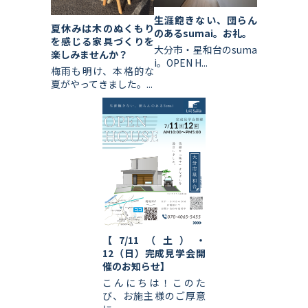
生涯飽きない、団らん
夏休みは木のぬくもり
のあるsumai。お礼。
を感じる家具づくりを
大分市・星和台のsuma
楽しみませんか？
i。OPEN H...
梅雨も明け、本格的な
夏がやってきました。...
【7/11（土）・
12（日）完成見学会開
催のお知らせ】
こんにちは！このた
び、お施主様のご厚意