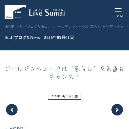
menu
HOME
Staffブログ＆News
ゴールデンウィークは“暮らし”を見直すチャン
Staffブログ&News - 2026年05月01日
Livesumai コンセプト
ゴールデンウィークは“暮らし”を見直す
Livesumai 住宅標準性能
チャンス！
Livesumai 家づくりの流れ
Livesumai 保証について
2026年05月01日 公開
見学会／モデルハウス情報
物件情報
こんにちは！