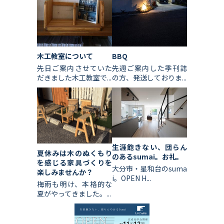
木工教室について
BBQ
先日ご案内させていた
先週ご案内した季刊誌
だきました木工教室で...
の方、発送しておりま...
生涯飽きない、団らん
夏休みは木のぬくもり
のあるsumai。お礼。
を感じる家具づくりを
大分市・星和台のsuma
楽しみませんか？
i。OPEN H...
梅雨も明け、本格的な
夏がやってきました。...