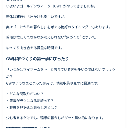
いよいよゴールデンウィーク（GW）がやってきましたね。
連休は旅行やお出かけも楽しいですが、
Works - 施工実績
実は「これからの暮らし」を考える絶好のタイミングでもあります。
オーナー様の声
普段は忙しくてなかなか考えられない“家づくり”について、
完成案内
ゆっくり向き合える貴重な時間です。
よくいただくご質問
GWは家づくりの第一歩にぴったり
お役立ちコラム
「いつかはマイホームを…」と考えている方も多いのではないでしょう
か？
GWのようなまとまった休みは、情報収集や見学に最適です。
会社情報
・どんな間取りがいい？
代表挨拶
・家事がラクになる動線って？
スタッフ紹介
・将来を見据えた暮らし方とは？
会社概要
少し考えるだけでも、理想の暮らしがグッと具体的になります。
Staff ブログ&News