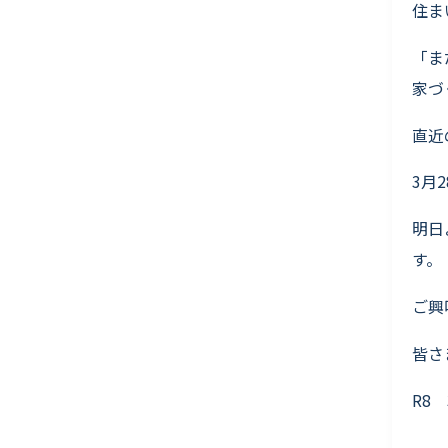
住ま
「ま
家づ
直近
3月
明日
す。
ご興
皆さ
R8 