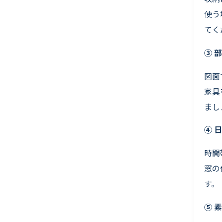
使う
てく
③ 
図面
家具
まし
④ 
時間
窓の
す。
⑤ 