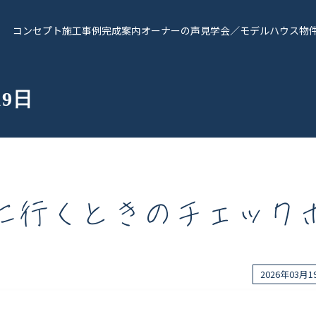
コンセプト
施工事例
完成案内
オーナーの声
見学会／モデルハウス
物
19日
に行くときのチェック
報
Works - 施工実績
オーナー様の声
2026年03月
完成案内