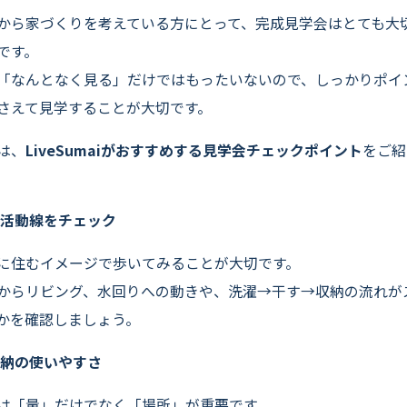
よくいただくご質問
から家づくりを考えている方にとって、完成見学会はとても大
お役立ちコラム
です。
「なんとなく見る」だけではもったいないので、しっかりポイ
さえて見学することが大切です。
は、
LiveSumaiがおすすめする見学会チェックポイント
をご紹
。
生活動線をチェック
に住むイメージで歩いてみることが大切です。
からリビング、水回りへの動きや、洗濯→干す→収納の流れが
かを確認しましょう。
収納の使いやすさ
は「量」だけでなく「場所」が重要です。