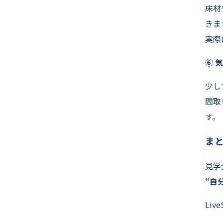
床材
きま
実際
⑥ 
少し
間取
す。
ま
見学
“自
Li