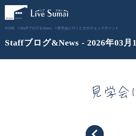
HOME
Staffブログ＆News
見学会に行くときのチェックポイント
Staffブログ&News - 2026年03月
見学会
Livesumai コンセプト
見学会／モデルハウス情
Livesumai 住宅標準性能
物件情報
Livesumai 家づくりの流れ