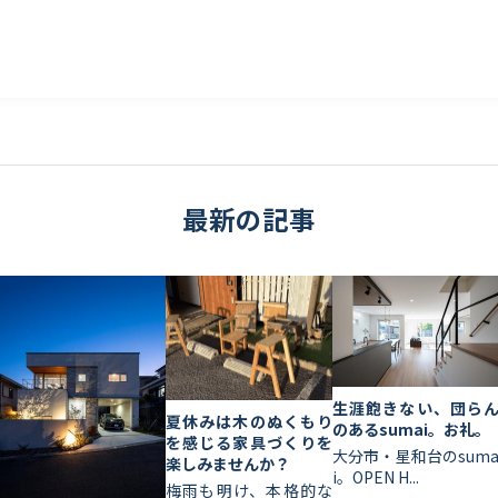
最新の記事
生涯飽きない、団ら
夏休みは木のぬくもり
のあるsumai。お礼。
を感じる家具づくりを
大分市・星和台のsum
楽しみませんか？
i。OPEN H...
梅雨も明け、本格的な