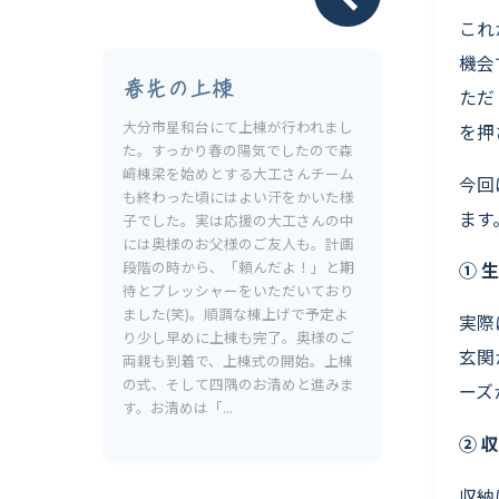
Livesumai 保証について
これ
機会
春先の上棟
ただ
大分市星和台にて上棟が行われまし
を押
た。すっかり春の陽気でしたので森
﨑棟梁を始めとする大工さんチーム
今回
も終わった頃にはよい汗をかいた様
ます
子でした。実は応援の大工さんの中
には奥様のお父様のご友人も。計画
段階の時から、「頼んだよ！」と期
① 
待とプレッシャーをいただいており
ました(笑)。順調な棟上げで予定よ
実際
り少し早めに上棟も完了。奥様のご
玄関
両親も到着で、上棟式の開始。上棟
の式、そして四隅のお清めと進みま
ーズ
す。お清めは「...
② 
収納