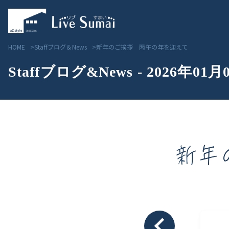
HOME
Staffブログ＆News
新年のご挨拶 丙午の年を迎えて
Staffブログ&News - 2026年01月
新年
Livesumai コンセプト
見学会／モデルハウス情
Livesumai 住宅標準性能
物件情報
Livesumai 家づくりの流れ