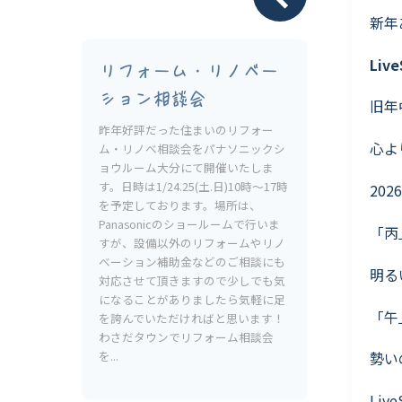
Livesumai 保証について
新年
Liv
リフォーム・リノベー
ション相談会
旧年
昨年好評だった住まいのリフォー
心よ
ム・リノベ相談会をパナソニックシ
ョウルーム大分にて開催いたしま
す。日時は1/24.25(土.日)10時〜17時
202
を予定しております。場所は、
Panasonicのショールームで行いま
「丙
すが、設備以外のリフォームやリノ
ベーション補助金などのご相談にも
明る
対応させて頂きますので少しでも気
になることがありましたら気軽に足
「午
を誇んでいただければと思います！
わさだタウンでリフォーム相談会
を...
勢い
Li