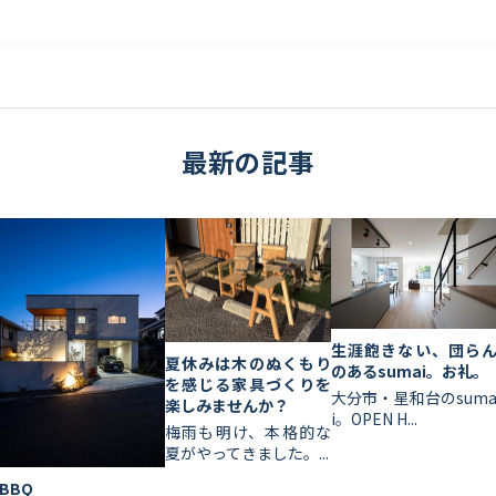
最新の記事
生涯飽きない、団ら
夏休みは木のぬくもり
のあるsumai。お礼。
を感じる家具づくりを
大分市・星和台のsum
楽しみませんか？
i。OPEN H...
梅雨も明け、本格的な
夏がやってきました。...
BBQ