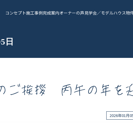
コンセプト
施工事例
完成案内
オーナーの声
見学会／モデルハウス
物
05日
のご挨拶 丙午の年を
報
Works - 施工実績
オーナー様の声
2026年01月
完成案内