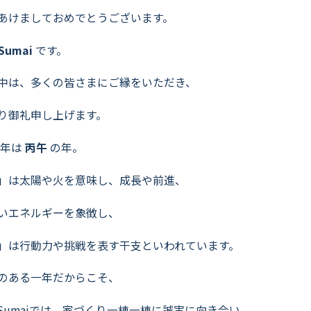
よくいただくご質問
あけましておめでとうございます。
お役立ちコラム
eSumai
です。
中は、多くの皆さまにご縁をいただき、
り御礼申し上げます。
6年は
丙午
の年。
」は太陽や火を意味し、成長や前進、
いエネルギーを象徴し、
」は行動力や挑戦を表す干支といわれています。
のある一年だからこそ、
veSumaiでは、家づくり一棟一棟に誠実に向き合い、