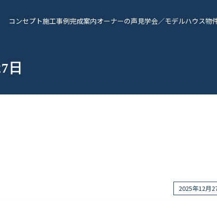
コンセプト
施工事例
完成案内
オーナーの声
見学会／モデルハウス
物
27日
報
Works - 施工実績
オーナー様の声
2025年12月
完成案内