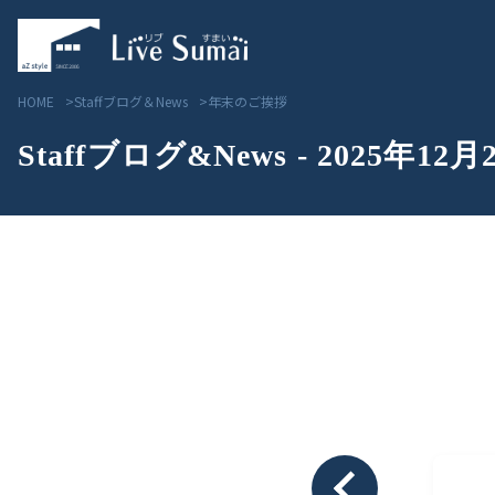
HOME
Staffブログ＆News
年末のご挨拶
Staffブログ&News - 2025年12月
Livesumai コンセプト
見学会／モデルハウス情
Livesumai 住宅標準性能
物件情報
Livesumai 家づくりの流れ