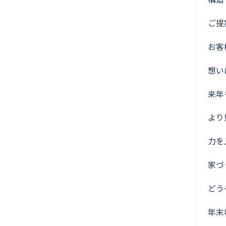
ご提
お客
想い
来年
より
力を
家づ
どう
年末