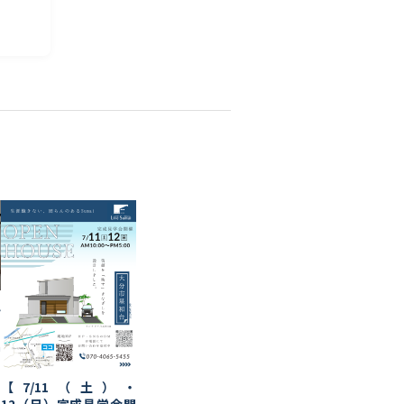
ん
a
【7/11（土）・
12（日）完成見学会開