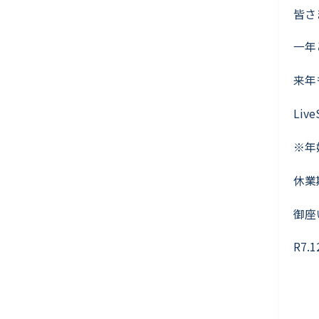
皆さ
一年
来年
Li
※年
休業
御座
R7.1