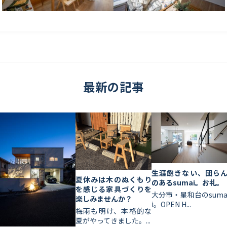
最新の記事
生涯飽きない、団ら
夏休みは木のぬくもり
のあるsumai。お礼。
を感じる家具づくりを
大分市・星和台のsum
楽しみませんか？
i。OPEN H...
梅雨も明け、本格的な
夏がやってきました。...