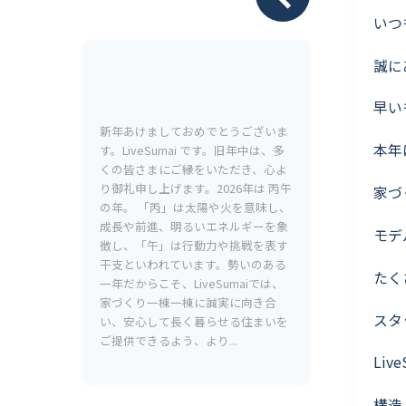
Livesumai 保証について
いつ
誠に
早い
新年あけましておめでとうございま
本年
す。LiveSumai です。旧年中は、多
くの皆さまにご縁をいただき、心よ
り御礼申し上げます。2026年は 丙午
家づ
の年。 「丙」は太陽や火を意味し、
成長や前進、明るいエネルギーを象
モデ
徴し、「午」は行動力や挑戦を表す
干支といわれています。勢いのある
たく
一年だからこそ、LiveSumaiでは、
家づくり一棟一棟に誠実に向き合
スタ
い、安心して長く暮らせる住まいを
ご提供できるよう、より...
Li
構造