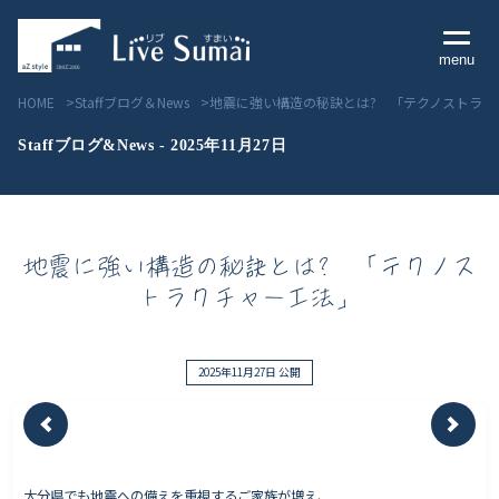
menu
HOME
Staffブログ＆News
地震に強い構造の秘訣とは? 「テクノストラク
Staffブログ&News - 2025年11月27日
Livesumai コンセプト
地震に強い構造の秘訣とは? 「テクノス
Livesumai 住宅標準性能
トラクチャー工法」
Livesumai 家づくりの流れ
Livesumai 保証について
2025年11月27日 公開
見学会／モデルハウス情報
物件情報
大分県でも地震への備えを重視するご家族が増え、