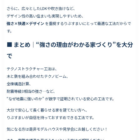
さらに、広々としたLDKや吹き抜けなど、
デザイン性の高い住まいも実現しやすいため、
強さ×快適×デザイン
を重視するりぶすまいにとって最適な工法だからで
す。
■
まとめ｜“強さの理由がわかる家づくり”を大分
で
テクノストラクチャー工法は、
木と鉄を組み合わせたテクノビーム、
全棟構造計算、
耐震等級3相当の強さ…など、
“なぜ地震に強いのか” が数字で証明されている安心の工法です。
大分で安心して長く暮らせる家を建てたい方へ、
りぶすまいが自信を持っておすすめできる工法です。
気になる方は是非モデルハウスや見学会にお越しください！