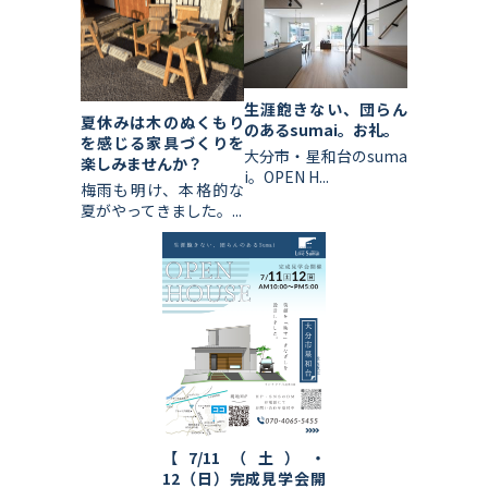
生涯飽きない、団らん
夏休みは木のぬくもり
のあるsumai。お礼。
を感じる家具づくりを
大分市・星和台のsuma
楽しみませんか？
i。OPEN H...
梅雨も明け、本格的な
夏がやってきました。...
【7/11（土）・
12（日）完成見学会開