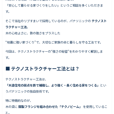
「安心して暮らせる家づくりをしたい」というご相談を多くいただきま
す。
そこで当社のリブすまいで採用しているのが、パナソニックの
テクノスト
Works - 施工実績
ラクチャー工法
。
オーナー様の声
木の心地よさに、鉄の強さをプラスした
完成案内
“地震に強い家づくり”で、大切なご家族の命と暮らしを守る工法です。
よくいただくご質問
今回は、テクノストラクチャーの“強さの秘密”をわかりやすく解説しま
お役立ちコラム
す。
■
テクノストラクチャー工法とは？
テクノストラクチャー工法は、
会社情報
「木造住宅の弱点を鉄で補強し、より強く・長く住める家をつくる」
とい
代表挨拶
うパナソニックの独自技術です。
スタッフ紹介
特に特徴的なのが、
会社概要
木の梁に
鋼製フランジを組み合わせた「テクノビーム」
を使用しているこ
Staff ブログ&News
と。