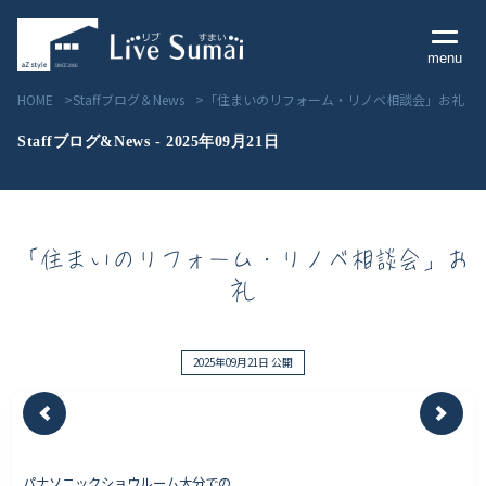
menu
HOME
Staffブログ＆News
「住まいのリフォーム・リノベ相談会」お礼
Staffブログ&News - 2025年09月21日
Livesumai コンセプト
「住まいのリフォーム・リノベ相談会」お
Livesumai 住宅標準性能
礼
Livesumai 家づくりの流れ
Livesumai 保証について
2025年09月21日 公開
見学会／モデルハウス情報
物件情報
パナソニックショウルーム大分での