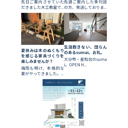
先日ご案内させていた
先週ご案内した季刊誌
だきました木工教室で...
の方、発送しておりま...
生涯飽きない、団らん
夏休みは木のぬくもり
のあるsumai。お礼。
を感じる家具づくりを
大分市・星和台のsuma
楽しみませんか？
i。OPEN H...
梅雨も明け、本格的な
夏がやってきました。...