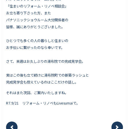
「住まいのリフォーム・リノベ相談会」
お立ち寄り下さった方、また
パナソニックショウルーム大分関係者の
Works - 施工実績
皆様、誠にありがとうございました。
オーナー様の声
ひとつでも多くの人の暮らしと住まいの
完成案内
お手伝いに繋がったのなら幸いです。
よくいただくご質問
さて、来週はお久しぶりの湯布院での完成見学会。
お役立ちコラム
実はこの後も立て続けに湯布院町での新築ラッシュと
完成見学会も控えているのはここだけの話し。
会社情報
それはまた次回、ご案内いたしますね。
代表挨拶
R7.9/21 リフォーム・リノベもLivesumaiで。
スタッフ紹介
会社概要
Staff ブログ&News