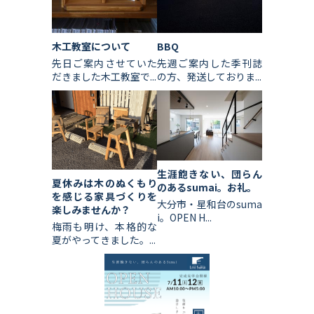
木工教室について
BBQ
先日ご案内させていた
先週ご案内した季刊誌
だきました木工教室で...
の方、発送しておりま...
生涯飽きない、団らん
夏休みは木のぬくもり
のあるsumai。お礼。
を感じる家具づくりを
大分市・星和台のsuma
楽しみませんか？
i。OPEN H...
梅雨も明け、本格的な
夏がやってきました。...