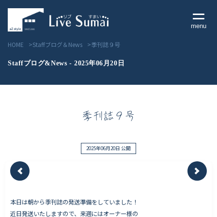
menu
HOME
Staffブログ＆News
季刊誌９号
Staffブログ&News - 2025年06月20日
Livesumai コンセプト
季刊誌９号
Livesumai 住宅標準性能
Livesumai 家づくりの流れ
2025年06月20日 公開
Livesumai 保証について
見学会／モデルハウス情報
本日は朝から季刊誌の発送準備をしていました！
近日発送いたしますので、来週にはオーナー様の
物件情報