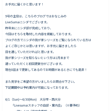
お手元に届くかと思います！
9号の主役は、こちらのブログではおなじみの
Works - 施工実績
LiveSumaiニシダでございます。
昨年末にニシダ邸が完成しており、
オーナー様の声
今回はそちらを取材した内容を掲載しております。
完成案内
ブログの方でニシダの我が家シリーズをご覧になられている方は
よくいただくご質問
よくご存じかとは思いますが、お手元に届きましたら
目を通していただければと思います。
お役立ちコラム
我が家シリーズを知らないという方は1月末まで
遡っていただくと初回更新分がございます。
現在8話まで更新してあるのでお時間があるときにでも是非！
会社情報
また見学をご希望の方がいましたらお問合せ下さい。
代表挨拶
下記期間中は予約案内が可能になっております。
スタッフ紹介
会社概要
6/1（Sun)〜6/30(Mon) 大分市・西大分
「Livesumaiスタッフの自邸・案内会」（※要予約）
Staff ブログ&News