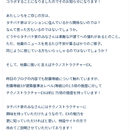
コラボすることになりましたのでそのお知らせになります！
あたしンちをご存じの方は、
タチバナ家はマンションに住んでいるから関係ないのでは？
Works - 施工実績
なんて思った方もいるのではないでしょうか。
オーナー様の声
どうやらタチバナ家のみなさんは素敵な戸建てへの憧れがあるとのこと。
ただ、地震のニュースを見るたび不安が募るばかりのご様子。
完成案内
同じように感じている方もいらっしゃるのではないでしょうか？
よくいただくご質問
お役立ちコラム
そして、地震に強いと言えばテクノストラクチャーEX。
昨日のブログの内容でも耐震等級について触れていますが、
耐震等級3が建築基準法レベル(等級1)の1.5倍の強度に対して
会社情報
テクノストラクチャーEXは約1.75倍の強度を持っています！
代表挨拶
タチバナ家のみなさんにはテクノストラクチャーに
スタッフ紹介
興味を持っていただけたようなので、EXの魅力を
会社概要
更に知っていただければと思い、特設サイトの方で
改めてご説明させていただいております！
Staff ブログ&News