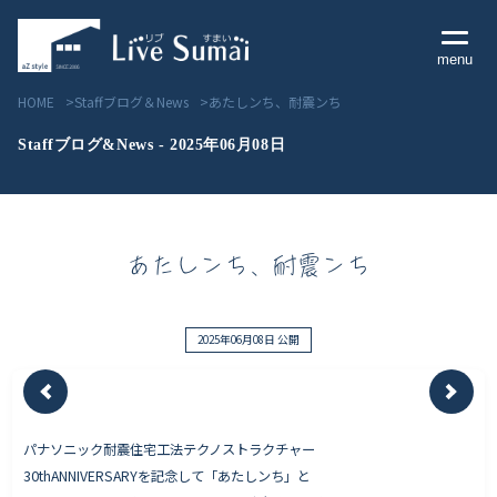
menu
HOME
Staffブログ＆News
あたしンち、耐震ンち
Staffブログ&News - 2025年06月08日
Livesumai コンセプト
あたしンち、耐震ンち
Livesumai 住宅標準性能
Livesumai 家づくりの流れ
2025年06月08日 公開
Livesumai 保証について
パナソニック耐震住宅工法テクノストラクチャー
見学会／モデルハウス情報
30thANNIVERSARYを記念して「あたしンち」と
物件情報