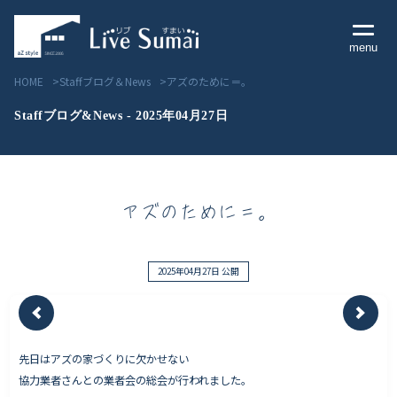
menu
HOME
Staffブログ＆News
アズのために＝。
Staffブログ&News - 2025年04月27日
Livesumai コンセプト
アズのために＝。
Livesumai 住宅標準性能
Livesumai 家づくりの流れ
2025年04月27日 公開
Livesumai 保証について
先日はアズの家づくりに欠かせない
見学会／モデルハウス情報
協力業者さんとの業者会の総会が行われました。
物件情報