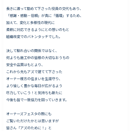
長きに渡って勤めて下さった役員の交代もあり、
「感謝・感動・信頼」が真に「循環」するため、
加えて、変化と多様性の現代に
Works - 施工実績
柔軟に対応できるようにとの想いのもと
オーナー様の声
組織改変でのバトンタッチでした。
完成案内
決して馴れ合いの関係ではなく、
よくいただくご質問
何よりも施工中の皆様の大切なおうちの
お役立ちコラム
安全や品質はもとより、
これから先もアズで建てて下さった
オーナー様方の住まいを生涯守り、
より愉しく豊かな毎日が広がるよう
会社情報
尽力していこう！と気持ちも新たに
代表挨拶
今後も皆で一致協力を図っていきます。
スタッフ紹介
オーナーズフェスタの際にも
会社概要
ご覧いただけたかとは思いますが
皆さん「アズのために！」と
Staff ブログ&News