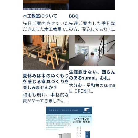
木工教室について
BBQ
先日ご案内させていた
先週ご案内した季刊誌
だきました木工教室で...
の方、発送しておりま...
生涯飽きない、団らん
夏休みは木のぬくもり
のあるsumai。お礼。
を感じる家具づくりを
大分市・星和台のsuma
楽しみませんか？
i。OPEN H...
梅雨も明け、本格的な
夏がやってきました。...