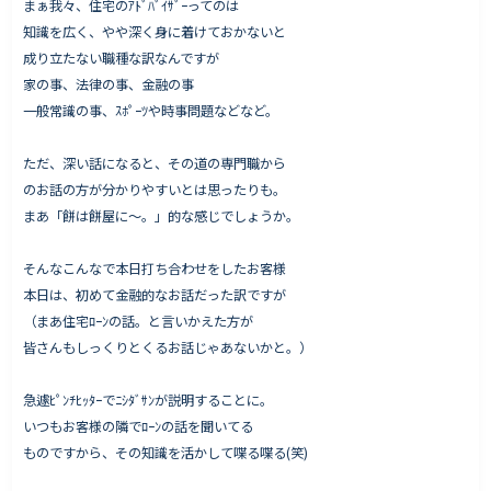
まぁ我々、住宅のｱﾄﾞﾊﾞｲｻﾞｰってのは
知識を広く、やや深く身に着けておかないと
成り立たない職種な訳なんですが
家の事、法律の事、金融の事
Works - 施工実績
一般常識の事、ｽﾎﾟｰﾂや時事問題などなど。
オーナー様の声
ただ、深い話になると、その道の専門職から
完成案内
のお話の方が分かりやすいとは思ったりも。
よくいただくご質問
まあ「餅は餅屋に〜。」的な感じでしょうか。
お役立ちコラム
そんなこんなで本日打ち合わせをしたお客様
本日は、初めて金融的なお話だった訳ですが
（まあ住宅ﾛｰﾝの話。と言いかえた方が
会社情報
皆さんもしっくりとくるお話じゃあないかと。）
代表挨拶
急遽ﾋﾟﾝﾁﾋｯﾀｰでﾆｼﾀﾞｻﾝが説明することに。
スタッフ紹介
いつもお客様の隣でﾛｰﾝの話を聞いてる
会社概要
ものですから、その知識を活かして喋る喋る(笑)
Staff ブログ&News