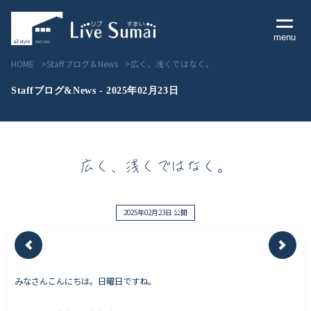
menu
HOME
Staffブログ＆News
広く、浅くではなく。
Staffブログ&News - 2025年02月23日
Livesumai コンセプト
広く、浅くではなく。
Livesumai 住宅標準性能
Livesumai 家づくりの流れ
2025年02月23日 公開
Livesumai 保証について
みなさんこんにちは。日曜日ですね。
見学会／モデルハウス情報
物件情報