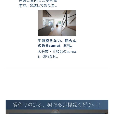
先週ご案内した季刊誌
の方、発送しておりま...
生涯飽きない、団らん
のあるsumai。お礼。
大分市・星和台のsuma
i。OPEN H...