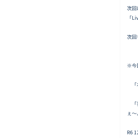
次回
「L
次回
※今回
「本
「我
ぇ〜。
R6 1