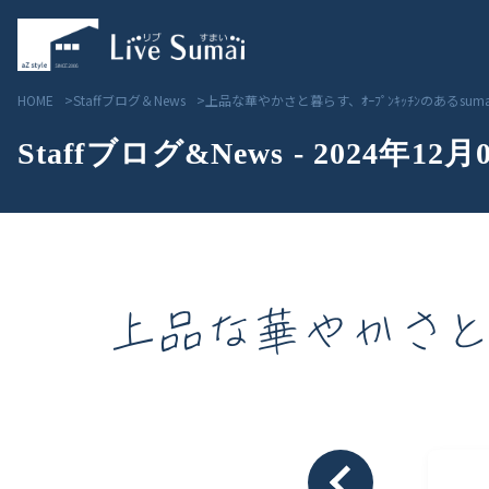
HOME
Staffブログ＆News
上品な華やかさと暮らす、ｵｰﾌﾟﾝｷｯﾁﾝのあるsum
Staffブログ&News - 2024年12月
上品な華やかさと暮ら
Livesumai コンセプト
見学会／モデルハウス情
Livesumai 住宅標準性能
物件情報
Livesumai 家づくりの流れ