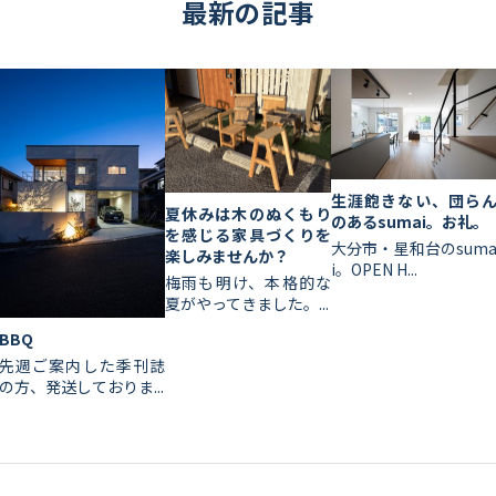
最新の記事
生涯飽きない、団ら
夏休みは木のぬくもり
のあるsumai。お礼。
を感じる家具づくりを
大分市・星和台のsum
楽しみませんか？
i。OPEN H...
梅雨も明け、本格的な
夏がやってきました。...
BBQ
先週ご案内した季刊誌
の方、発送しておりま...