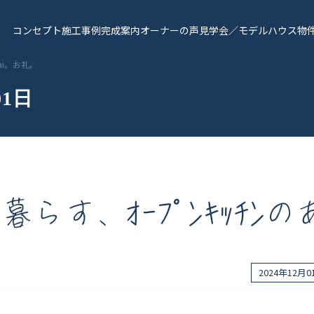
コンセプト
施工事例
完成案内
オーナーの声
見学会／モデルハウス
物
ai。お礼。
01日
す、ｵｰﾌﾟﾝｷｯﾁﾝの
報
Works - 施工実績
オーナー様の声
2024年12月
完成案内