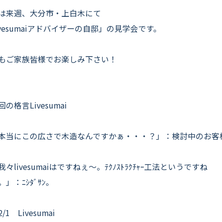
は来週、大分市・上白木にて
ivesumaiアドバイザーの自邸」の見学会です。
もご家族皆様でお楽しみ下さい！
の格言Livesumai
当にこの広さで木造なんですかぁ・・・？」：検討中のお客
々livesumaiはですねぇ〜。ﾃｸﾉｽﾄﾗｸﾁｬｰ工法というですね
」：ﾆｼﾀﾞｻﾝ。
2/1 Livesumai