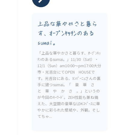
上品な華やかさと暮ら
す、ｵｰﾌﾟﾝｷｯﾁﾝのある
sumai。
「上品な華やかさと暮らす、ｵｰﾌﾟﾝｷｯ
ﾁﾝのあるsumai。」11/30（Sat）・
12/1（Sun）am10:00〜pm17:00大分
市・光吉台にてOPEN HOUSEで
す。光吉台にある、ｶﾝﾊﾟｰﾆｭさんの裏
手に建つsumai。「 豪 華 さ
と 華 や か さ 。」というの
が今回のｷｰﾜｰﾄﾞ。ZEH性能も兼ね備
えた、大空間の豪華なLDKｽﾍﾟｰｽに華
やかに彩られた壁紙や、外観。そし
てちゃ...