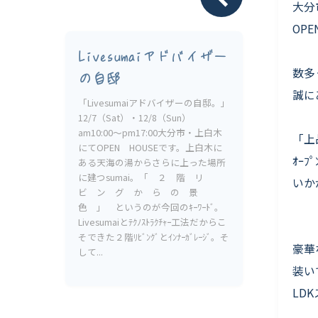
Livesumai 保証について
大分
OP
Livesumaiアドバイザー
数多
の自邸
誠に
「Livesumaiアドバイザーの自邸。」
12/7（Sat）・12/8（Sun）
am10:00〜pm17:00大分市・上白木
「上
にてOPEN HOUSEです。上白木に
ｵｰﾌ
ある天海の湯からさらに上った場所
に建つsumai。「 ２ 階 リ
いか
ビ ン グ か ら の 景
色 」 というのが今回のｷｰﾜｰﾄﾞ。
Livesumaiとﾃｸﾉｽﾄﾗｸﾁｬｰ工法だからこ
そできた２階ﾘﾋﾞﾝｸﾞとｲﾝﾅｰｶﾞﾚｰｼﾞ。そ
豪華
して...
装い
LD