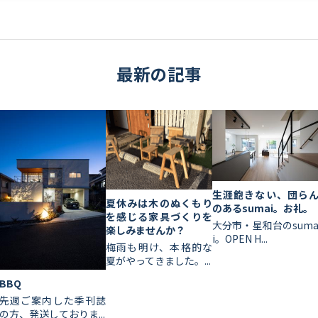
最新の記事
生涯飽きない、団ら
夏休みは木のぬくもり
のあるsumai。お礼。
を感じる家具づくりを
大分市・星和台のsum
楽しみませんか？
i。OPEN H...
梅雨も明け、本格的な
夏がやってきました。...
BBQ
先週ご案内した季刊誌
の方、発送しておりま...