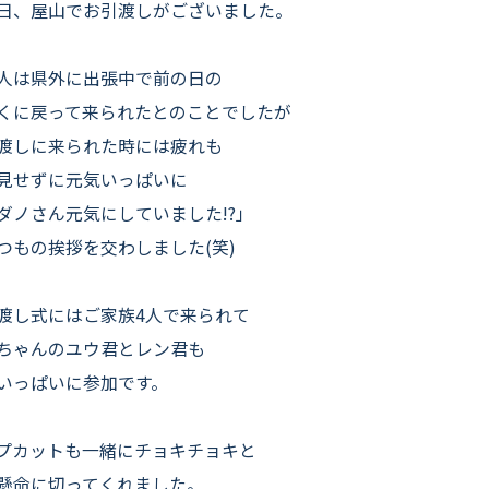
よくいただくご質問
日、屋山でお引渡しがございました。
お役立ちコラム
人は県外に出張中で前の日の
くに戻って来られたとのことでしたが
渡しに来られた時には疲れも
見せずに元気いっぱいに
ダノさん元気にしていました!?」
つもの挨拶を交わしました(笑)
渡し式にはご家族4人で来られて
ちゃんのユウ君とレン君も
いっぱいに参加です。
プカットも一緒にチョキチョキと
懸命に切ってくれました。