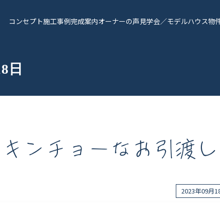
コンセプト
施工事例
完成案内
オーナーの声
見学会／モデルハウス
物
18日
キンチョーなお引渡し
報
Works - 施工実績
オーナー様の声
2023年09月
完成案内