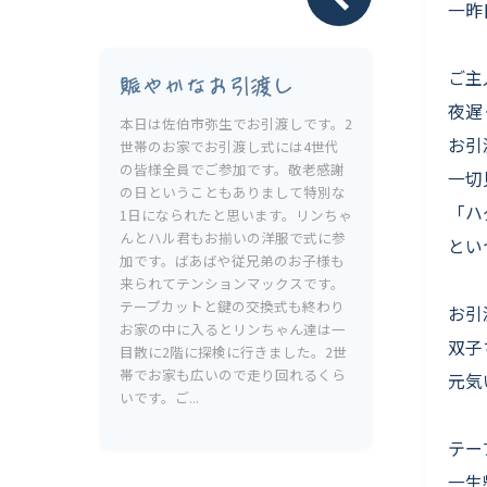
Livesumai 保証について
一昨
ご主
賑やかなお引渡し
夜遅
本日は佐伯市弥生でお引渡しです。2
お引
世帯のお家でお引渡し式には4世代
の皆様全員でご参加です。敬老感謝
一切
の日ということもありまして特別な
「ハ
1日になられたと思います。リンちゃ
んとハル君もお揃いの洋服で式に参
とい
加です。ばあばや従兄弟のお子様も
来られてテンションマックスです。
テープカットと鍵の交換式も終わり
お引
お家の中に入るとリンちゃん達は一
双子
目散に2階に探検に行きました。2世
帯でお家も広いので走り回れるくら
元気
いです。ご...
テー
一生