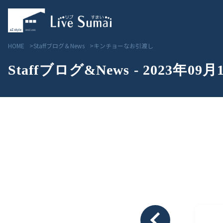
HOME
Staffブログ＆News
キンチョーなお引渡し
Staffブログ&News - 2023年09月
Livesumai コンセプト
見学会／モデルハウス情
Livesumai 住宅標準性能
物件情報
Livesumai 家づくりの流れ