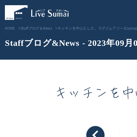
HOME
Staffブログ＆News
キッチンを中心とした、ラグジュアリーなsuma
Staffブログ&News - 2023年09月
キッチンを中
Livesumai コンセプト
見学会／モデルハウス情
Livesumai 住宅標準性能
物件情報
Livesumai 家づくりの流れ