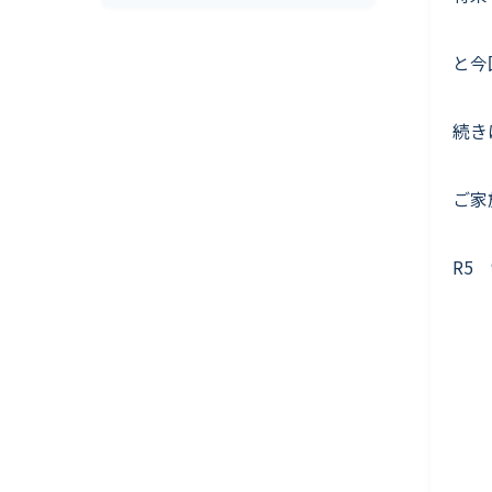
と今
続き
ご家
R5 