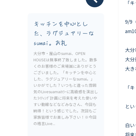
Livesumai 保証について
「キ
9/9
キッチンを中心とし
am1
た、ラグジュアリーな
sumai。お礼
大分
大分市・屋山のsumai、OPEN
大分
HOUSEは無事終了致しました。数多
くのお客様のご来場誠にありがとう
大き
ございました。「キッチンを中心と
した、ラグジュアリーなsumai。」
いかがでした？いつもと違った雰囲
「キ
気のLivesuamaiｶﾗｰに高級感を演出し
たﾗｲﾃｨﾝｸﾞ計画に将来を考えた使いや
すい動線などなどみなさん、今回も
とい
納得！という感じでした。次回もご
家族皆様でお楽しみ下さい！※今回
の格言Live...
白い
将来