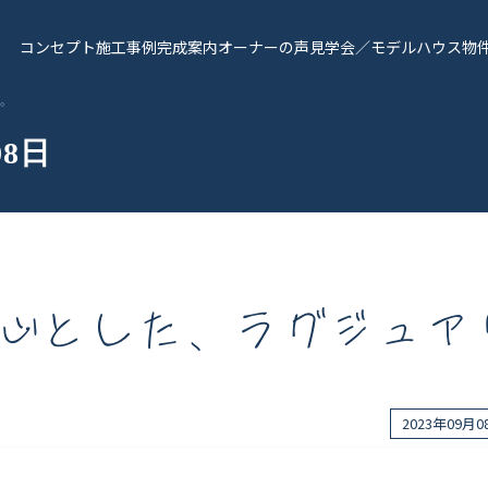
コンセプト
施工事例
完成案内
オーナーの声
見学会／モデルハウス
物
i。
08日
心とした、ラグジュアリー
報
Works - 施工実績
オーナー様の声
2023年09月
完成案内