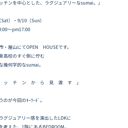
よくいただくご質問
ッチンを中心とした、ラグジュアリーなsumai。」
お役立ちコラム
（Sat）・9/10（Sun）
0:00〜pm17:00
市・屋山にてOPEN HOUSEです。
東高校のすぐ側に佇む
な幾何学的なsumai。
 ッ チ ン か ら 見 渡 す 」
うのが今回のｷｰﾜｰﾄﾞ。
ラグジュアリー感を演出したLDKに
を考えた、1階にあるBEDROOM。