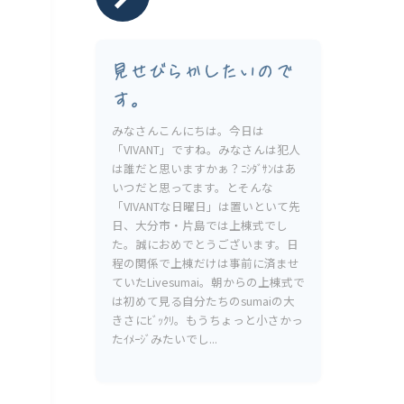
見せびらかしたいので
す。
みなさんこんにちは。今日は
「VIVANT」ですね。みなさんは犯人
は誰だと思いますかぁ？ﾆｼﾀﾞｻﾝはあ
いつだと思ってます。とそんな
「VIVANTな日曜日」は置いといて先
日、大分市・片島では上棟式でし
た。誠におめでとうございます。日
程の関係で上棟だけは事前に済ませ
ていたLivesumai。朝からの上棟式で
は初めて見る自分たちのsumaiの大
きさにﾋﾞｯｸﾘ。もうちょっと小さかっ
たｲﾒｰｼﾞみたいでし...