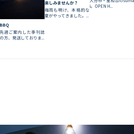
大分市・星和台のsum
楽しみませんか？
i。OPEN H...
梅雨も明け、本格的な
夏がやってきました。...
BBQ
先週ご案内した季刊誌
の方、発送しておりま...