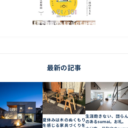
最新の記事
生涯飽きない、団ら
夏休みは木のぬくもり
のあるsumai。お礼。
を感じる家具づくりを