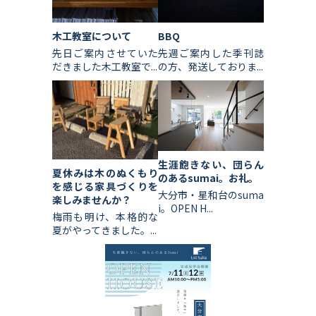
木工教室について
BBQ
先日ご案内させていた
先週ご案内した季刊誌
だきました木工教室で...
の方、発送しておりま...
生涯飽きない、団らん
夏休みは木のぬくもり
のあるsumai。お礼。
を感じる家具づくりを
大分市・星和台のsuma
楽しみませんか？
i。OPEN H...
梅雨も明け、本格的な
夏がやってきました。...