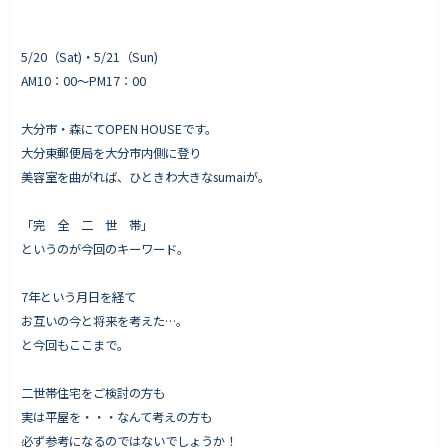
5/20（Sat)・5/21（Sun)
AM10：00〜PM17：00
Works - 施工実績
オーナー様の声
大分市・森にてOPEN HOUSEです。
完成案内
大分東郵便局を大分市内側に登り
美容室を曲がれば、ひときわ大きなsumaiが。
よくいただくご質問
お役立ちコラム
「完 全 二 世 帯」
というのが今回のキーワード。
7年という月日を経て
会社情報
お互いの今と将来を考えた…。
代表挨拶
と今回もここまで。
スタッフ紹介
二世帯住宅をご検討の方も
会社概要
実は平屋を・・・なんて考えの方も
Staff ブログ&News
必ず参考になるのではないでしょうか！