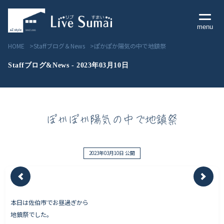
menu
HOME
Staffブログ＆News
ぽかぽか陽気の中で地鎮祭
Staffブログ&News - 2023年03月10日
Livesumai コンセプト
ぽかぽか陽気の中で地鎮祭
Livesumai 住宅標準性能
Livesumai 家づくりの流れ
2023年03月10日 公開
Livesumai 保証について
本日は佐伯市でお昼過ぎから
見学会／モデルハウス情報
地鎮祭でした。
物件情報