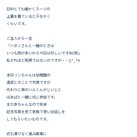
日中とても暖かくスーツの
上着を着ていると汗をかく
くらいです。
Works - 施工実績
オーナー様の声
ご主人から一言
「ハダノさんと一緒のときは
完成案内
いつも雨が多いから今日は珍しいですね(笑)」
よくいただくご質問
私それほど雨男ではないのですが・・(;^_^A
お役立ちコラム
本日リンちゃんは幼稚園の
遠足とのことで欠席ですが
代わりに弟のハルくんがじいじと
会社情報
ばあばと一緒に式に参加です。
代表挨拶
まだ赤ちゃんなので将来
記念写真を見て家族で思い出話しを
スタッフ紹介
してもらいたいものです。
会社概要
式も滞りなく進み無事に
Staff ブログ&News