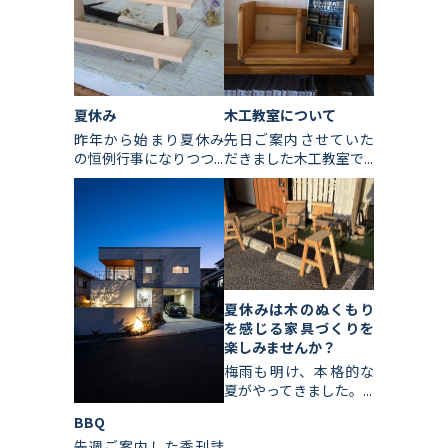
夏休み
木工教室について
昨年から始まり夏休み
先日ご案内させていた
の恒例行事になりつつ...
だきました木工教室で...
夏休みは木のぬくもり
を感じる家具づくりを
楽しみませんか？
梅雨も明け、本格的な
夏がやってきました。...
BBQ
先週ご案内した季刊誌