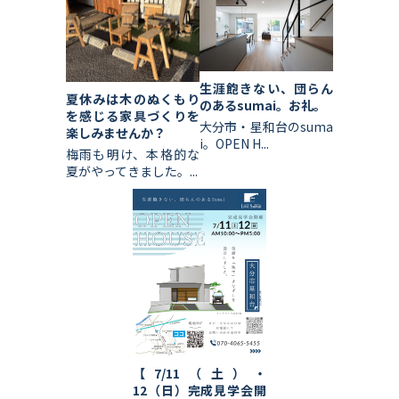
生涯飽きない、団らん
夏休みは木のぬくもり
のあるsumai。お礼。
を感じる家具づくりを
大分市・星和台のsuma
楽しみませんか？
i。OPEN H...
梅雨も明け、本格的な
夏がやってきました。...
【7/11（土）・
12（日）完成見学会開