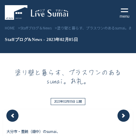
menu
HOME
Staffブログ＆News
塗り壁と暮らす、プラスワンのあるsumai。お
Staffブログ&News - 2023年02月05日
Livesumai コンセプト
塗り壁と暮らす、プラスワンのある
Livesumai 住宅標準性能
sumai。お礼。
Livesumai 家づくりの流れ
Livesumai 保証について
2023年02月05日 公開
見学会／モデルハウス情報
大分市・豊饒（畑中）のsumai、
物件情報