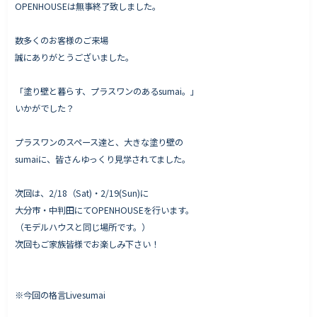
OPENHOUSEは無事終了致しました。
数多くのお客様のご来場
誠にありがとうございました。
Works - 施工実績
オーナー様の声
「塗り壁と暮らす、プラスワンのあるsumai。」
完成案内
いかがでした？
よくいただくご質問
プラスワンのスペース達と、大きな塗り壁の
お役立ちコラム
sumaiに、皆さんゆっくり見学されてました。
次回は、2/18（Sat)・2/19(Sun)に
大分市・中判田にてOPENHOUSEを行います。
会社情報
（モデルハウスと同じ場所です。）
代表挨拶
次回もご家族皆様でお楽しみ下さい！
スタッフ紹介
会社概要
※今回の格言Livesumai
Staff ブログ&News