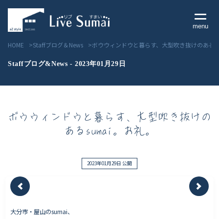
menu
HOME
Staffブログ＆News
ボウウィンドウと暮らす、大型吹き抜けのあるsu
Staffブログ&News - 2023年01月29日
Livesumai コンセプト
ボウウィンドウと暮らす、大型吹き抜けの
Livesumai 住宅標準性能
あるsumai。お礼。
Livesumai 家づくりの流れ
Livesumai 保証について
2023年01月29日 公開
見学会／モデルハウス情報
大分市・屋山のsumai、
物件情報