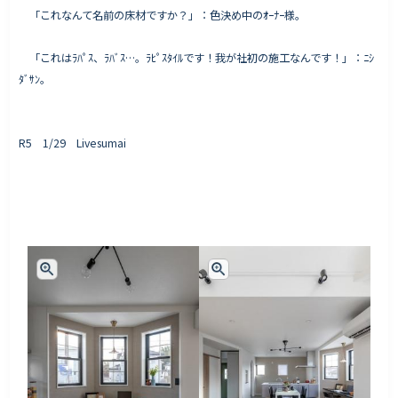
「これなんて名前の床材ですか？」：色決め中のｵｰﾅｰ様。
「これはﾗﾊﾟｽ、ﾗﾊﾞｽ…。ﾗﾋﾟｽﾀｲﾙです！我が社初の施工なんです！」：ﾆｼ
ﾀﾞｻﾝ。
R5 1/29 Livesumai