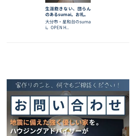
生涯飽きない、団らん
のあるsumai。お礼。
大分市・星和台のsuma
i。OPEN H...