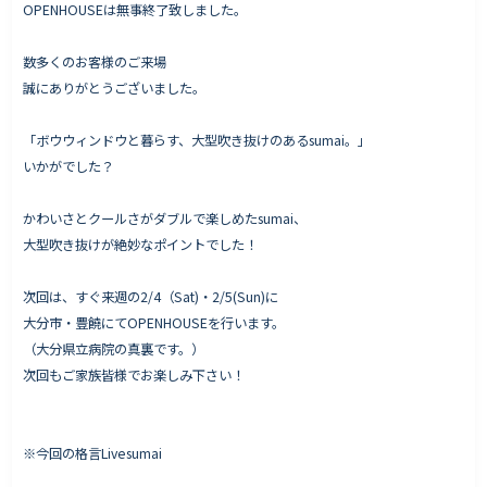
OPENHOUSEは無事終了致しました。
数多くのお客様のご来場
誠にありがとうございました。
Works - 施工実績
オーナー様の声
「ボウウィンドウと暮らす、大型吹き抜けのあるsumai。」
完成案内
いかがでした？
よくいただくご質問
かわいさとクールさがダブルで楽しめたsumai、
お役立ちコラム
大型吹き抜けが絶妙なポイントでした！
次回は、すぐ来週の2/4（Sat)・2/5(Sun)に
大分市・豊饒にてOPENHOUSEを行います。
会社情報
（大分県立病院の真裏です。）
代表挨拶
次回もご家族皆様でお楽しみ下さい！
スタッフ紹介
会社概要
※今回の格言Livesumai
Staff ブログ&News