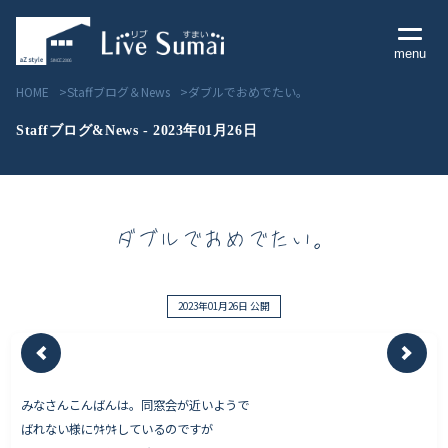
menu
HOME
Staffブログ＆News
ダブルでおめでたい。
Staffブログ&News - 2023年01月26日
Livesumai コンセプト
ダブルでおめでたい。
Livesumai 住宅標準性能
Livesumai 家づくりの流れ
2023年01月26日 公開
Livesumai 保証について
みなさんこんばんは。同窓会が近いようで
見学会／モデルハウス情報
ばれない様にｳｷｳｷしているのですが
物件情報