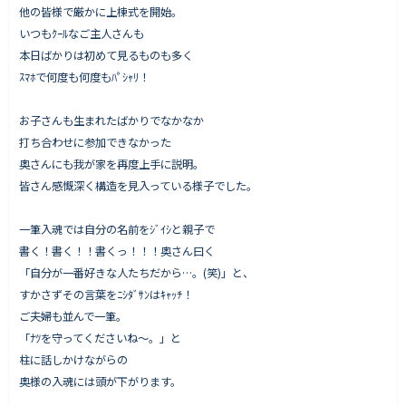
他の皆様で厳かに上棟式を開始。
いつもｸｰﾙなご主人さんも
本日ばかりは初めて見るものも多く
ｽﾏﾎで何度も何度もﾊﾟｼｬﾘ！
お子さんも生まれたばかりでなかなか
打ち合わせに参加できなかった
奥さんにも我が家を再度上手に説明。
皆さん感慨深く構造を見入っている様子でした。
一筆入魂では自分の名前をｼﾞｲｼと親子で
書く！書く！！書くっ！！！奥さん曰く
「自分が一番好きな人たちだから…。(笑)」と、
すかさずその言葉をﾆｼﾀﾞｻﾝはｷｬｯﾁ！
ご夫婦も並んで一筆。
「ﾅﾂを守ってくださいね〜。」と
柱に話しかけながらの
奥様の入魂には頭が下がります。