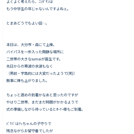
よくよく考えたら、ﾆｼﾀﾞｻﾝは
もう中学生の年じゃないんですよねぇ。
とまあどうでもよい話…。
Works - 施工実績
オーナー様の声
本日は、大分市・森にて上棟。
完成案内
バイパスを一歩入った閑静な場所に
よくいただくご質問
二世帯の大きなsumaiが誕生です。
お役立ちコラム
先日からの寒波の余波もなく
（男前・宇高的には大変だったようで(笑)）
無事に棟も上がりました。
会社情報
ちょっと遅めの到着かなあと思ったのですが
代表挨拶
やはり二世帯、まだまだ時間がかかるようで
式の準備しながら待っているとｵｰﾅｰ様もご到着。
スタッフ紹介
会社概要
ﾊﾞｱﾊﾞはﾅｯちゃんの子守りで
残念ながらお留守番でしたが
Staff ブログ&News