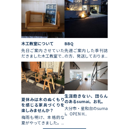
木工教室について
BBQ
先日ご案内させていた
先週ご案内した季刊誌
だきました木工教室で...
の方、発送しておりま...
生涯飽きない、団らん
夏休みは木のぬくもり
のあるsumai。お礼。
を感じる家具づくりを
大分市・星和台のsuma
楽しみませんか？
i。OPEN H...
梅雨も明け、本格的な
夏がやってきました。...