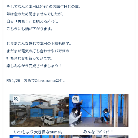
そしてなんと本日はｼﾞｲｼﾞのお誕生日との事。
年は念のため聞きませんでしたが、
自ら「古希！」と唱えるｼﾞｲｼﾞ。
こちらにも頭が下がります。
とまあこんな感じで本日の上棟も終了。
まだまだ電気の打ち合わせやｴｸｽﾃﾘｱの
打ち合わせも待っています。
楽しみながら完成させましょう！
R5 1/26 おめでたLivesumaiﾆｼﾀﾞ。
いつもより大き目なsumai。
みんなでﾊﾟｼｬﾘ！