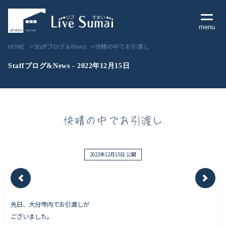
menu
HOME
Staffブログ＆News
快晴の中でお引渡し
Staffブログ&News - 2022年12月15日
Livesumai コンセプト
快晴の中でお引渡し
Livesumai 住宅標準性能
Livesumai 家づくりの流れ
2022年12月15日 公開
Livesumai 保証について
先日、大分市内でお引渡しが
見学会／モデルハウス情報
ございました。
物件情報