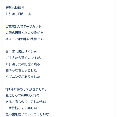
天気も快晴で
お引渡し日和です。
Works - 施工実績
ご家族3人でテープカット
オーナー様の声
の記念撮影と鍵の交換式を
終えてお家の中に移動です。
完成案内
よくいただくご質問
お引渡し書にサインを
お役立ちコラム
ご主人から頂くのですが、
お引渡し式の記憶に残る
和やかなちょっとした
ハプニングがありました。
会社情報
代表挨拶
約1年お待ちして頂きました。
私にとっても思い入れの
スタッフ紹介
あるお家なので、これからは
会社概要
ご家族皆さまで楽しい
思い出を紡いでいってほしいな
Staff ブログ&News