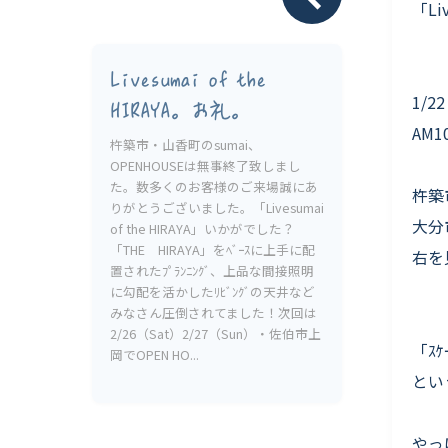
Livesumai 保証について
「Liv
Livesumai of the
1/2
HIRAYA。お礼。
AM1
杵築市・山香町のsumai、
OPENHOUSEは無事終了致しまし
た。数多くのお客様のご来場誠にあ
杵築
りがとうございました。「Livesumai
大分
of the HIRAYA」いかがでした？
「THE HIRAYA」をﾍﾞｰｽに上手に配
右を
置されたﾌﾟﾗﾝﾆﾝｸﾞ、上品な間接照明
に勾配を活かしたﾘﾋﾞﾝｸﾞの天井など
みなさん圧倒されてました！次回は
2/26（Sat）2/27（Sun）・佐伯市上
「ｽ
岡でOPEN HO...
とい
やっ