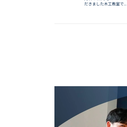
だきました木工教室で...
会社情報
代表挨拶
スタッフ紹介
会社概要
Staff ブログ&News