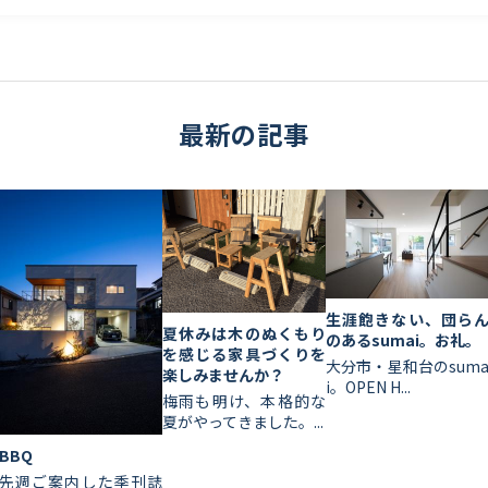
最新の記事
生涯飽きない、団ら
夏休みは木のぬくもり
のあるsumai。お礼。
を感じる家具づくりを
大分市・星和台のsum
楽しみませんか？
i。OPEN H...
梅雨も明け、本格的な
夏がやってきました。...
BBQ
先週ご案内した季刊誌