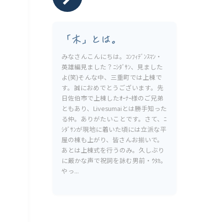
「木」とは。
みなさんこんにちは。ｺﾝﾌｨﾃﾞﾝｽﾏﾝ・
英雄編見ました？ﾆｼﾀﾞｻﾝ、見ました
よ(笑)そんな中、三重町では上棟で
す。誠におめでとうございます。先
日佐伯市で上棟したｵｰﾅｰ様のご兄弟
ともあり、Livesumaiとは勝手知った
る仲。ありがたいことです。さて、ﾆ
ｼﾀﾞｻﾝが現地に着いた頃には立派な平
屋の棟も上がり、皆さんお揃いで。
あとは上棟式を行うのみ。久しぶり
に厳かな声で祝詞を詠む男前・ｳﾀｶ。
やっ...