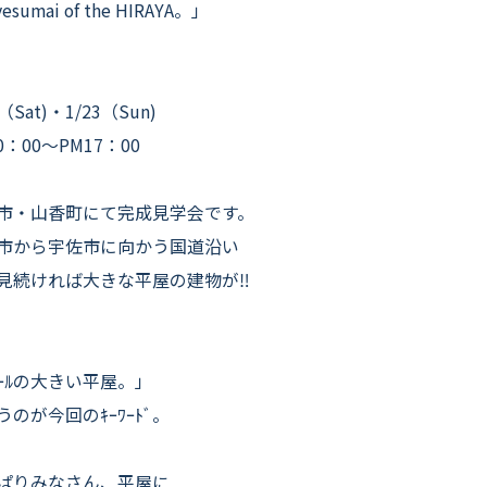
よくいただくご質問
esumai of the HIRAYA。」
お役立ちコラム
2（Sat)・1/23（Sun)
0：00〜PM17：00
市・山香町にて完成見学会です。
市から宇佐市に向かう国道沿い
見続ければ大きな平屋の建物が‼
ｹｰﾙの大きい平屋。」
うのが今回のｷｰﾜｰﾄﾞ。
ぱりみなさん、平屋に