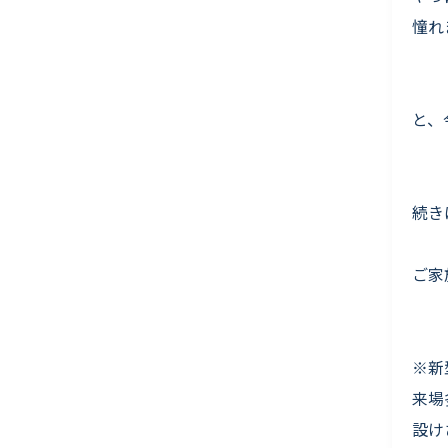
憧れ
と、
続き
ご家
※新
来場
設け