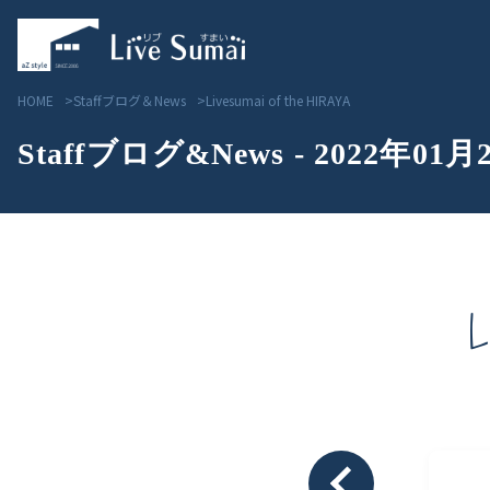
HOME
Staffブログ＆News
Livesumai of the HIRAYA
Staffブログ&News - 2022年01月
L
Livesumai コンセプト
見学会／モデルハウス情
Livesumai 住宅標準性能
物件情報
Livesumai 家づくりの流れ