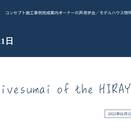
コンセプト
施工事例
完成案内
オーナーの声
見学会／モデルハウス
物
21日
ivesumai of the HIRA
報
Works - 施工実績
オーナー様の声
2022年01月
完成案内