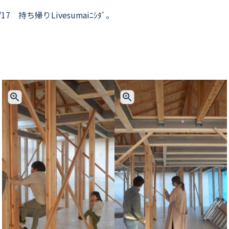
1/17 持ち帰りLivesumaiﾆｼﾀﾞ。