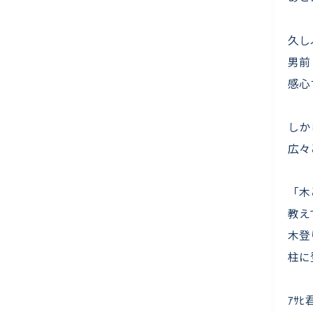
久し
男前
感心
しか
広々
「木
教え
木登
柱に
ｱｻ