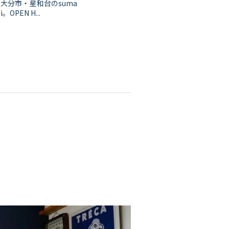
大分市・星和台のsuma
i。OPEN H...
な