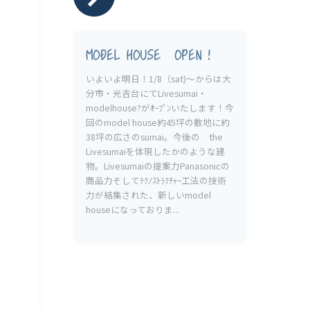
MODEL HOUSE OPEN！
いよいよ明日！1/8（sat)〜からは大
分市・光吉台にてLivesumai・
modelhouse?がｵｰﾌﾟﾝいたします！今
回のmodel house約45坪の敷地に約
38坪の広さのsumai。今後の the
Livesumaiを体現したかのような建
物。Livesumaiの提案力Panasonicの
商品力そしてﾃｸﾉｽﾄﾗｸﾁｬｰ工法の技術
力が結集された、新しいmodel
houseになっておりま...