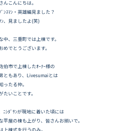
よくいただくご質問
さんこんにちは。
ｨﾃﾞﾝｽﾏﾝ・英雄編見ました？
お役立ちコラム
ﾞｻﾝ、見ましたよ(笑)
な中、三重町では上棟です。
おめでとうございます。
佐伯市で上棟したｵｰﾅｰ様の
弟ともあり、Livesumaiとは
知ったる仲。
がたいことです。
、ﾆｼﾀﾞｻﾝが現地に着いた頃には
な平屋の棟も上がり、皆さんお揃いで。
は上棟式を行うのみ。