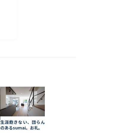
生涯飽きない、団らん
り
のあるsumai。お礼。
を