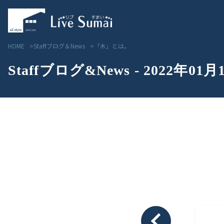
HOME
Staffブログ＆News
「木」とは。
Staffブログ&News - 2022年01月
Livesumai コンセプト
見学会／モデルハウス情
Livesumai 住宅標準性能
物件情報
Livesumai 家づくりの流れ