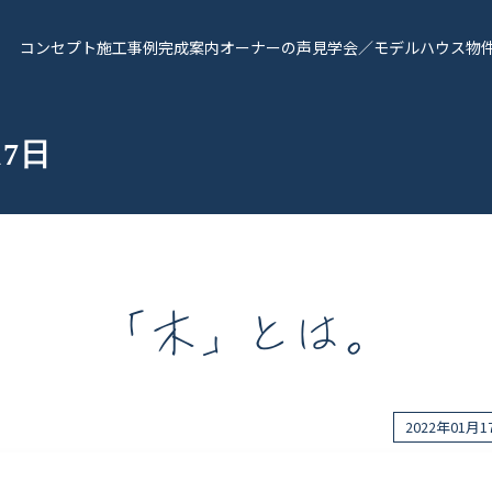
コンセプト
施工事例
完成案内
オーナーの声
見学会／モデルハウス
物
17日
「木」とは。
報
Works - 施工実績
オーナー様の声
2022年01月
完成案内