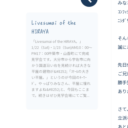
Livesumai 保証について
みな
ｺﾝﾌ
ﾆｼﾀ
Livesumai of the
HIRAYA
そん
「Livesumai of the HIRAYA。」
誠に
1/22（Sat)・1/23（Sun)AM10：00〜
PM17：00杵築市・山香町にて完成
見学会です。大分市から宇佐市に向
先日
かう国道沿い右を見続ければ大きな
平屋の建物が&#8252;「ｽｹｰﾙの大き
ご兄
い平屋。」というのが今回のｷｰﾜｰ
勝手
ﾄﾞ。やっぱりみなさん、平屋に憧れ
ますよね&#8252;と、今回もここま
あり
で。続きはぜひ見学会場にてご覧...
さて
立派
あと