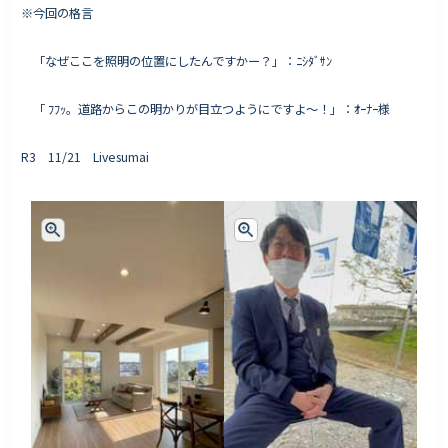
※今回の格言
「なぜここを照明の位置にしたんですかー？」：ﾆｼﾀﾞｻﾝ
「 ﾌﾌｯ。道路からこの明かりが目立つようにですよ〜！」：ｵｰﾅｰ様
R3 11/21 Livesumai