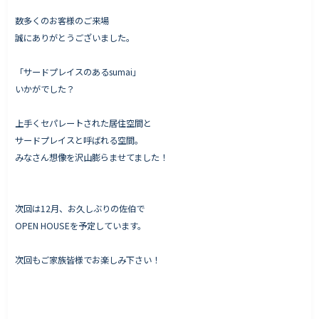
数多くのお客様のご来場
誠にありがとうございました。
Works - 施工実績
「サードプレイスのあるsumai」
オーナー様の声
いかがでした？
完成案内
上手くセパレートされた居住空間と
よくいただくご質問
サードプレイスと呼ばれる空間。
お役立ちコラム
みなさん想像を沢山膨らませてました！
次回は12月、お久しぶりの佐伯で
会社情報
OPEN HOUSEを予定しています。
代表挨拶
次回もご家族皆様でお楽しみ下さい！
スタッフ紹介
会社概要
Staff ブログ&News