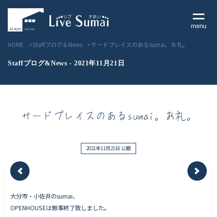
menu
HOME
Staffブログ＆News
サードプレイスのあるsumai。お礼。
Staffブログ&News - 2021年11月21日
Livesumai コンセプト
サードプレイスのあるsumai。お礼。
Livesumai 住宅標準性能
Livesumai 家づくりの流れ
2021年11月21日 公開
Livesumai 保証について
大分市・小佐井のsumai、
見学会／モデルハウス情報
OPENHOUSEは無事終了致しました。
物件情報