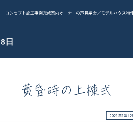
コンセプト
施工事例
完成案内
オーナーの声
見学会／モデルハウス
物
28日
黄昏時の上棟式
報
Works - 施工実績
オーナー様の声
2021年10月
完成案内