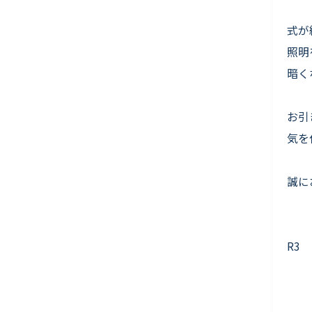
式が
照明
暗く
お引
気を
誠に
R3 