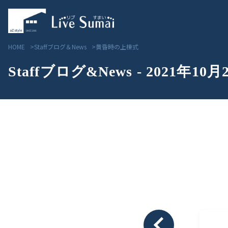
HOME
Staffブログ＆News
黄昏時の上棟式
Staffブログ&News - 2021年10月
Livesumai コンセプト
見学会／モデルハウス情
Livesumai 住宅標準性能
物件情報
Livesumai 家づくりの流れ