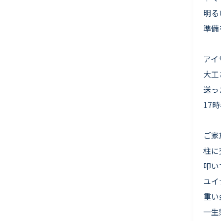
明る
準備
アイ
大工
送っ
17
ご家
柱に
叩い
ユイ
重い
一生