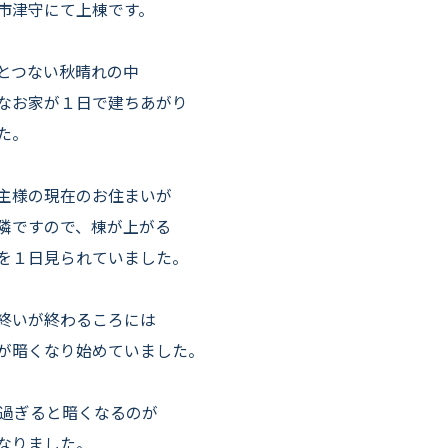
よくいただくご質問
市津守にて上棟です。
お役立ちコラム
とつない秋晴れの中
なお家が１日で建ちあがり
た。
主様の現在のお住まいが
隣ですので、棟が上がる
を１日見られていました。
終いが終わるころには
が暗くなり始めていました。
時過ぎると暗くなるのが
なりました。