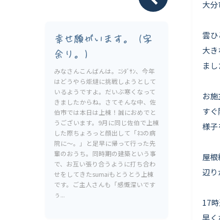
Livesumai 保証について
大分
雲ひ
幸せ願がいます。（字
大き
余り。）
まし
みなさんこんばんは。ﾆｼﾀﾞｻﾝ、今年
はどうやら炬燵に挑戦しようとして
いるようですよ。だいぶ寒くなって
お施
きましたからね。さてそんな中、佐
すぐ
伯市では本日は上棟！誠におめでと
うございます。9月に同じ佐伯で上棟
様子
した際ちょろっと顔出して「ﾈｺの病
院に〜。」と足早に帰って行った先
輩のおうち。同時期の建築という事
屋根
で、お互い張り合うように打ち合わ
辺り
せをしてきたsumaiもとうとう上棟
です。ご主人さんも「感慨深いです
ぅ...
17
早く