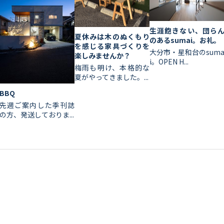
生涯飽きない、団ら
夏休みは木のぬくもり
のあるsumai。お礼。
を感じる家具づくりを
大分市・星和台のsum
楽しみませんか？
i。OPEN H...
梅雨も明け、本格的な
夏がやってきました。...
BBQ
先週ご案内した季刊誌
の方、発送しておりま...