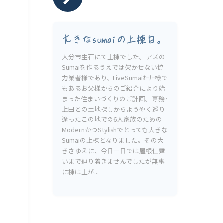
大きなsumaiの上棟日。
大分市生石にて上棟でした。アズの
Sumaiを作るうえでは欠かせない協
力業者様であり、LiveSumaiｵｰﾅｰ様で
もあるお父様からのご紹介により始
まった住まいづくりのご計画。専務･
上田との土地探しからようやく巡り
逢ったこの地での6人家族のための
ModernかつStylishでとっても大きな
Sumaiの上棟となりました。その大
きさゆえに、今日一日では屋根仕舞
いまで辿り着きませんでしたが無事
に棟は上が...