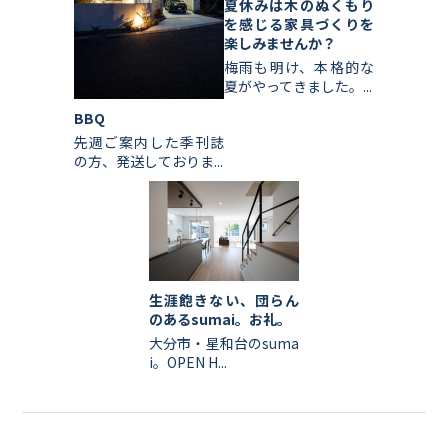
夏休みは木のぬくもり
を感じる家具づくりを
楽しみませんか？
梅雨も明け、本格的な
夏がやってきました。...
BBQ
先週ご案内した季刊誌
の方、発送しておりま...
生涯飽きない、団らん
のあるsumai。お礼。
大分市・星和台のsuma
i。OPEN H...