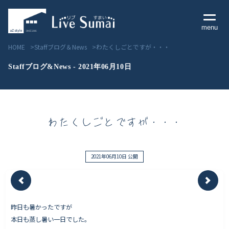
menu
HOME
Staffブログ＆News
わたくしごとですが・・・
Staffブログ&News - 2021年06月10日
Livesumai コンセプト
わたくしごとですが・・・
Livesumai 住宅標準性能
Livesumai 家づくりの流れ
2021年06月10日 公開
Livesumai 保証について
昨日も暑かったですが
見学会／モデルハウス情報
本日も蒸し暑い一日でした。
物件情報