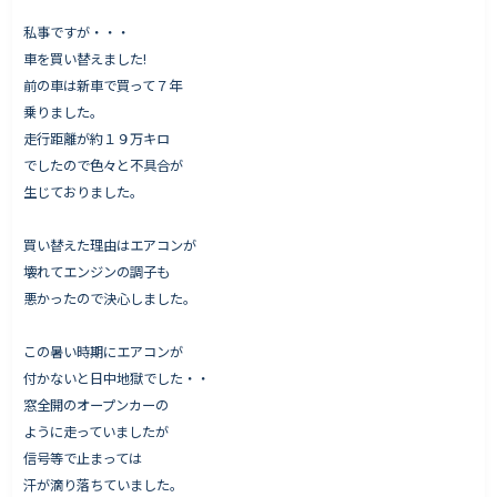
私事ですが・・・
車を買い替えました!
前の車は新車で買って７年
Works - 施工実績
乗りました。
オーナー様の声
走行距離が約１９万キロ
でしたので色々と不具合が
完成案内
生じておりました。
よくいただくご質問
お役立ちコラム
買い替えた理由はエアコンが
壊れてエンジンの調子も
悪かったので決心しました。
会社情報
この暑い時期にエアコンが
代表挨拶
付かないと日中地獄でした・・
窓全開のオープンカーの
スタッフ紹介
ように走っていましたが
会社概要
信号等で止まっては
汗が滴り落ちていました。
Staff ブログ&News