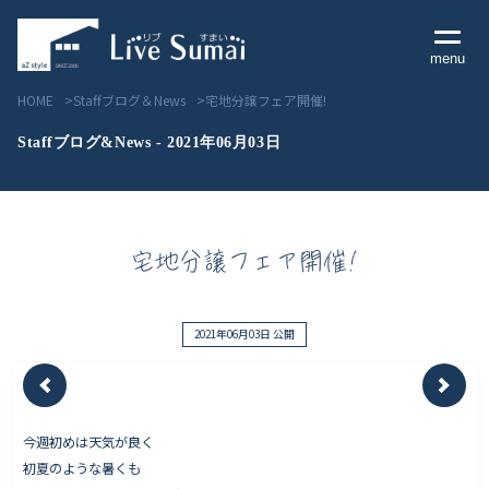
menu
HOME
Staffブログ＆News
宅地分譲フェア開催!
Staffブログ&News - 2021年06月03日
Livesumai コンセプト
宅地分譲フェア開催!
Livesumai 住宅標準性能
Livesumai 家づくりの流れ
2021年06月03日 公開
Livesumai 保証について
今週初めは天気が良く
見学会／モデルハウス情報
初夏のような暑くも
物件情報