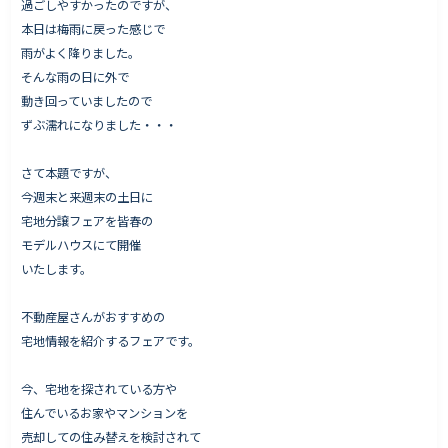
過ごしやすかったのですが、
本日は梅雨に戻った感じで
雨がよく降りました。
そんな雨の日に外で
Works - 施工実績
動き回っていましたので
オーナー様の声
ずぶ濡れになりました・・・
完成案内
さて本題ですが、
よくいただくご質問
今週末と来週末の土日に
お役立ちコラム
宅地分譲フェアを皆春の
モデルハウスにて開催
いたします。
会社情報
不動産屋さんがおすすめの
代表挨拶
宅地情報を紹介するフェアです。
スタッフ紹介
今、宅地を探されている方や
会社概要
住んでいるお家やマンションを
売却しての住み替えを検討されて
Staff ブログ&News