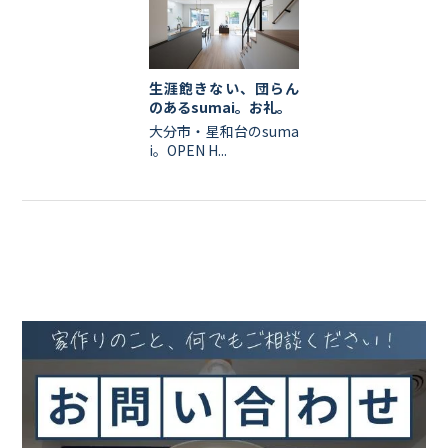
生涯飽きない、団らん
のあるsumai。お礼。
大分市・星和台のsuma
i。OPEN H...