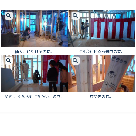
仙人、にやけるの巻。
打ち合わせ真っ最中の巻。
ﾊﾟﾊﾟ、うちらも打ちたい。の巻。
玄関先の巻。