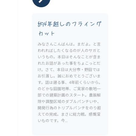
約4年越しのフライング
カット
みなさんこんばんは。まだよ。と言
われればしたくなるのが人のサガと
いうもの。本日はそんなことが含ま
れたお話があった事をちょこっとだ
け。さて、本日は大分市・野田では
お引渡し。誠におめでとうございま
す。話は遡る事、4年前くらいから。
のどかな田園地帯、ご実家の敷地一
部での建築計画のスタート。農振解
除や調整区域のダブルパンチいや、
開発行為のトリプルパンチをのり超
えての完成。まさに総力戦。感慨深
いものです。今...