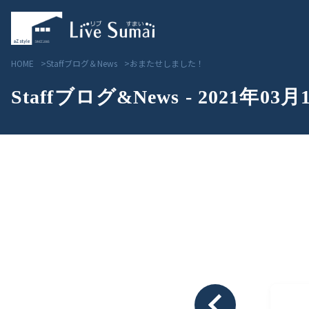
HOME
Staffブログ＆News
おまたせしました！
Staffブログ&News - 2021年03月
Livesumai コンセプト
見学会／モデルハウス情
Livesumai 住宅標準性能
物件情報
Livesumai 家づくりの流れ