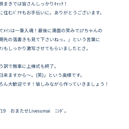
餅まきでは皆さんしっかりｷｬｯﾁ！
に住むﾊﾞｱﾔもお手伝いに。ありがとうございます。
てﾒｲﾝは一筆入魂！最後に満面の笑みでﾕｱちゃんの
関先の落書きも見て下さいねっ。」という言葉に
ﾀﾞｻﾝもしっかり激写させてもらいましたとさ。
う訳で無事に上棟式も終了。
日来ますから〜。(笑)」という奥様です。
ろん大歓迎です！愉しみながら作っていきましょう！
3/19 おまたせLivesumai ﾆｼﾀﾞ。