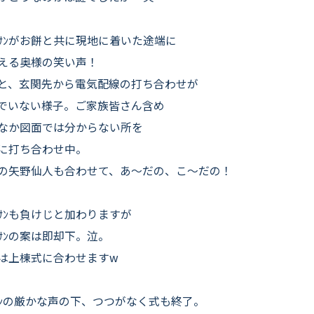
ﾀﾞｻﾝがお餅と共に現地に着いた途端に
える奥様の笑い声！
と、玄関先から電気配線の打ち合わせが
でいない様子。ご家族皆さん含め
なか図面では分からない所を
に打ち合わせ中。
の矢野仙人も合わせて、あ〜だの、こ〜だの！
ﾀﾞｻﾝも負けじと加わりますが
ﾀﾞｻﾝの案は即却下。泣。
は上棟式に合わせますw
ｮｻﾝの厳かな声の下、つつがなく式も終了。