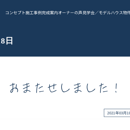
コンセプト
施工事例
完成案内
オーナーの声
見学会／モデルハウス
物
18日
おまたせしました！
報
Works - 施工実績
オーナー様の声
2021年03月
完成案内