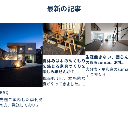
最新の記事
生涯飽きない、団ら
夏休みは木のぬくもり
のあるsumai。お礼。
を感じる家具づくりを
大分市・星和台のsum
楽しみませんか？
i。OPEN H...
梅雨も明け、本格的な
夏がやってきました。...
BBQ
先週ご案内した季刊誌
の方、発送しておりま...