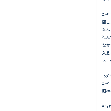
ﾆｼ
聞こ
なん
進ん
なか
入念
大工
ﾆｼ
ﾆｼ
照準
ﾁｷ