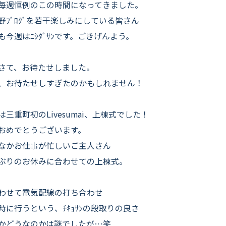
よくいただくご質問
毎週恒例のこの時間になってきました。
野ﾌﾞﾛｸﾞを若干楽しみにしている皆さん
お役立ちコラム
も今週はﾆｼﾀﾞｻﾝです。ごきげんよう。
さて、お待たせしました。
、お待たせしすぎたのかもしれません！
は三重町初のLivesumai、上棟式でした！
おめでとうございます。
なかお仕事が忙しいご主人さん
ぶりのお休みに合わせての上棟式。
わせて電気配線の打ち合わせ
時に行うという、ﾁｷｮｻﾝの段取りの良さ
かどうなのかは謎でしたが…笑