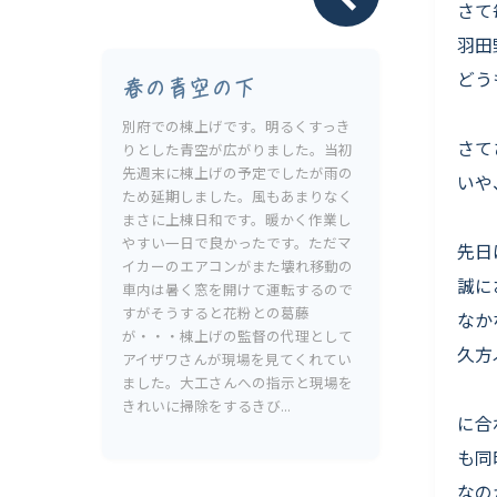
Livesumai 保証について
さて
羽田
どう
春の青空の下
別府での棟上げです。明るくすっき
さて
りとした青空が広がりました。当初
先週末に棟上げの予定でしたが雨の
いや
ため延期しました。風もあまりなく
まさに上棟日和です。暖かく作業し
やすい一日で良かったです。ただマ
先日
イカーのエアコンがまた壊れ移動の
誠に
車内は暑く窓を開けて運転するので
すがそうすると花粉との葛藤
なか
が・・・棟上げの監督の代理として
久方
アイザワさんが現場を見てくれてい
ました。大工さんへの指示と現場を
きれいに掃除をするきび...
に合
も同
なの