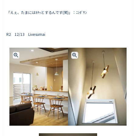
「えぇ、たまにはｶﾁｯとするんです(笑)」：ﾆｼﾀﾞｻﾝ
R2 12/13 Livesumai