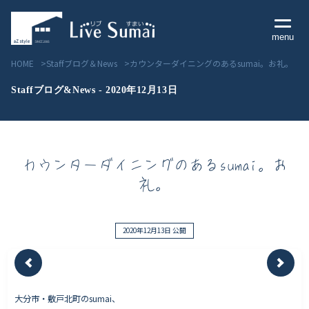
menu
HOME
Staffブログ＆News
カウンターダイニングのあるsumai。お礼。
Staffブログ&News - 2020年12月13日
Livesumai コンセプト
カウンターダイニングのあるsumai。お
Livesumai 住宅標準性能
礼。
Livesumai 家づくりの流れ
Livesumai 保証について
2020年12月13日 公開
見学会／モデルハウス情報
大分市・敷戸北町のsumai、
物件情報