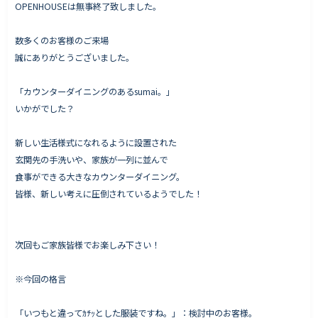
OPENHOUSEは無事終了致しました。
数多くのお客様のご来場
誠にありがとうございました。
Works - 施工実績
オーナー様の声
「カウンターダイニングのあるsumai。」
完成案内
いかがでした？
よくいただくご質問
新しい生活様式になれるように設置された
お役立ちコラム
玄関先の手洗いや、家族が一列に並んで
食事ができる大きなカウンターダイニング。
皆様、新しい考えに圧倒されているようでした！
会社情報
代表挨拶
次回もご家族皆様でお楽しみ下さい！
スタッフ紹介
※今回の格言
会社概要
Staff ブログ&News
「いつもと違ってｶﾁｯとした服装ですね。」：検討中のお客様。