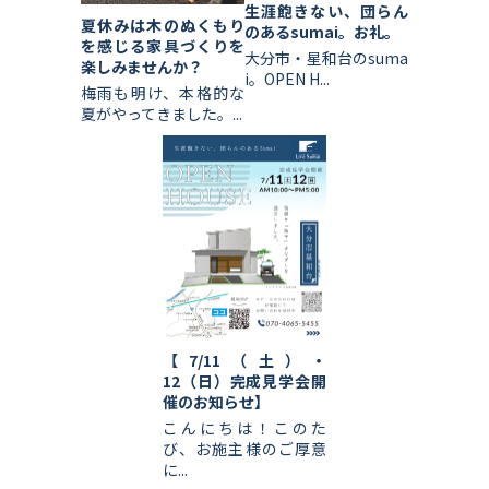
生涯飽きない、団らん
夏休みは木のぬくもり
のあるsumai。お礼。
を感じる家具づくりを
大分市・星和台のsuma
楽しみませんか？
i。OPEN H...
梅雨も明け、本格的な
夏がやってきました。...
【7/11（土）・
12（日）完成見学会開
催のお知らせ】
こんにちは！このた
び、お施主様のご厚意
に...