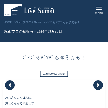
menu
HOME
Staffブログ＆News
ｼﾞｲｼﾞもﾊﾞｱﾊﾞも女子力も！
Staffブログ&News - 2020年09月20日
Livesumai コンセプト
ｼﾞｲｼﾞもﾊﾞｱﾊﾞも女子力も！
Livesumai 住宅標準性能
Livesumai 家づくりの流れ
2020年09月20日 公開
Livesumai 保証について
みなさんこんばんは。
見学会／モデルハウス情報
涼しくなってきまして
物件情報