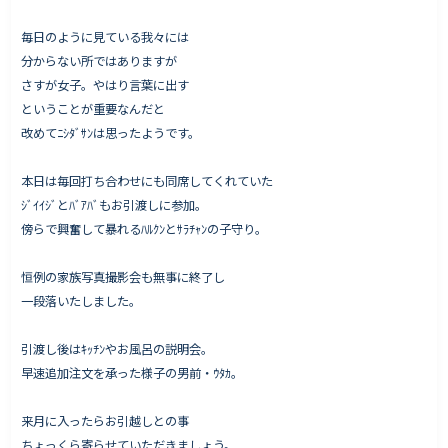
毎日のように見ている我々には
分からない所ではありますが
さすが女子。やはり言葉に出す
ということが重要なんだと
改めてﾆｼﾀﾞｻﾝは思ったようです。
本日は毎回打ち合わせにも同席してくれていた
ｼﾞｲｲｼﾞとﾊﾞｱﾊﾞもお引渡しに参加。
傍らで興奮して暴れるﾊﾙｸﾝとｻﾗﾁｬﾝの子守り。
恒例の家族写真撮影会も無事に終了し
一段落いたしました。
引渡し後はｷｯﾁﾝやお風呂の説明会。
早速追加注文を承った様子の男前・ｳﾀｶ。
来月に入ったらお引越しとの事
ちょっくら寄らせていただきましょう。