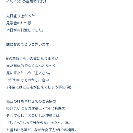
ﾍﾞﾗﾝﾋﾟﾝｸﾞの季節ですね！
先日盛り上がった
見学会のｵｰﾅｰ様
Works - 施工実績
本日がお引渡しでした。
オーナー様の声
誠におめでとうございます！
完成案内
よくいただくご質問
約3年前くらいの事になりますが
お役立ちコラム
まだ具体的でなくなんとな〜く
見に来たというご主人さん。
ﾆｼﾀﾞｻﾝのそそのかしに合い
3年後にはご自宅が出来てしまう事に(笑)
会社情報
代表挨拶
毎回の打ち合わせでのご夫婦の
掛け合いに女流建築士・ｱﾝﾄﾞｳも爆笑。
スタッフ紹介
そして久しくお会いした奥様には
会社概要
「ｱﾝﾄﾞｳさんって分からなかった〜。照。」
と言われるほど、なぜか女子力がUPの模様。
Staff ブログ&News