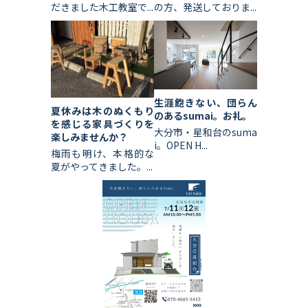
だきました木工教室で...
の方、発送しておりま...
生涯飽きない、団らん
夏休みは木のぬくもり
のあるsumai。お礼。
を感じる家具づくりを
大分市・星和台のsuma
楽しみませんか？
i。OPEN H...
梅雨も明け、本格的な
夏がやってきました。...