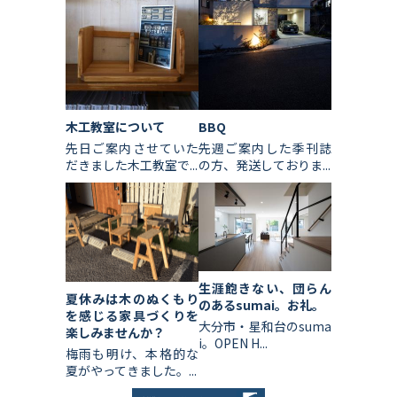
木工教室について
BBQ
先日ご案内させていた
先週ご案内した季刊誌
だきました木工教室で...
の方、発送しておりま...
生涯飽きない、団らん
夏休みは木のぬくもり
のあるsumai。お礼。
を感じる家具づくりを
大分市・星和台のsuma
楽しみませんか？
i。OPEN H...
梅雨も明け、本格的な
夏がやってきました。...