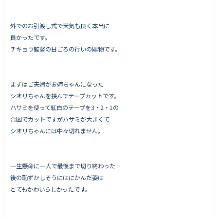
外でのお引渡し式で天気も良く本当に
良かったです。
Works - 施工実績
チキョウ監督の日ごろの行いの賜物です。
オーナー様の声
完成案内
まずはご夫婦がお姉ちゃんになった
よくいただくご質問
シオリちゃんを挟んでテープカットです。
お役立ちコラム
ハサミを使って紅白のテープを3・2・1の
合図でカットですがハサミが大きくて
シオリちゃんには中々切れません。
会社情報
代表挨拶
一生懸命に一人で最後まで切り終わった
後の恥ずかしそうにはにかんだ姿は
スタッフ紹介
とてもかわいらしかったです。
会社概要
Staff ブログ&News