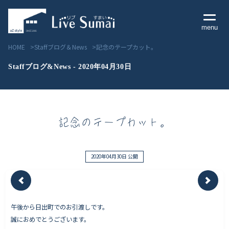
menu
HOME
Staffブログ＆News
記念のテープカット。
Staffブログ&News - 2020年04月30日
Livesumai コンセプト
記念のテープカット。
Livesumai 住宅標準性能
Livesumai 家づくりの流れ
2020年04月30日 公開
Livesumai 保証について
午後から日出町でのお引渡しです。
見学会／モデルハウス情報
誠におめでとうございます。
物件情報