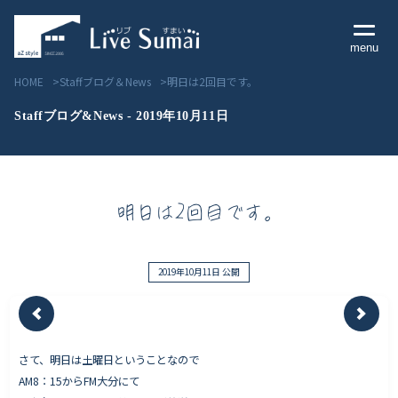
menu
HOME
Staffブログ＆News
明日は2回目です。
Staffブログ&News - 2019年10月11日
Livesumai コンセプト
明日は2回目です。
Livesumai 住宅標準性能
Livesumai 家づくりの流れ
2019年10月11日 公開
Livesumai 保証について
さて、明日は土曜日ということなので
見学会／モデルハウス情報
AM8：15からFM大分にて
物件情報