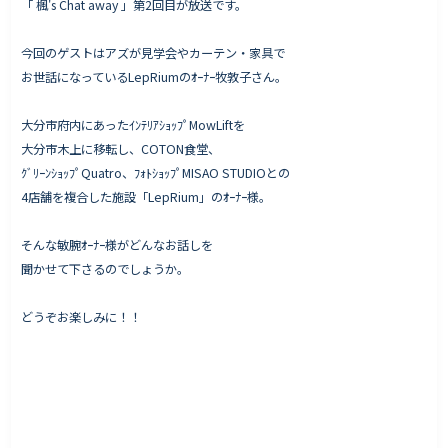
「 楓's Chat away 」第2回目が放送です。
今回のゲストはアズが見学会やカーテン・家具で
お世話になっているLepRiumのｵｰﾅｰ牧敦子さん。
Works - 施工実績
オーナー様の声
大分市府内にあったｲﾝﾃﾘｱｼｮｯﾌﾟMowLiftを
大分市木上に移転し、COTON食堂、
完成案内
ｸﾞﾘｰﾝｼｮｯﾌﾟQuatro、ﾌｫﾄｼｮｯﾌﾟMISAO STUDIOとの
よくいただくご質問
4店舗を複合した施設「LepRium」のｵｰﾅｰ様。
お役立ちコラム
そんな敏腕ｵｰﾅｰ様がどんなお話しを
聞かせて下さるのでしょうか。
会社情報
どうぞお楽しみに！！
代表挨拶
スタッフ紹介
会社概要
Staff ブログ&News