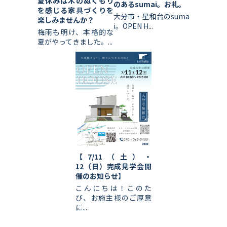
夏休みは木のぬくもり
のあるsumai。お礼。
を感じる家具づくりを
大分市・星和台のsuma
楽しみませんか？
i。OPEN H...
梅雨も明け、本格的な
夏がやってきました。...
【7/11（土）・
12（日）完成見学会開
催のお知らせ】
こんにちは！このた
び、お施主様のご厚意
に...