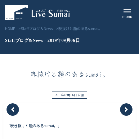
menu
HOME
Staffブログ＆News
吹抜けと趣のあるsumai。
Staffブログ&News - 2019年09月06日
Livesumai コンセプト
吹抜けと趣のあるsumai。
Livesumai 住宅標準性能
Livesumai 家づくりの流れ
2019年09月06日 公開
Livesumai 保証について
「吹き抜けと趣のあるsumai。」
見学会／モデルハウス情報
物件情報