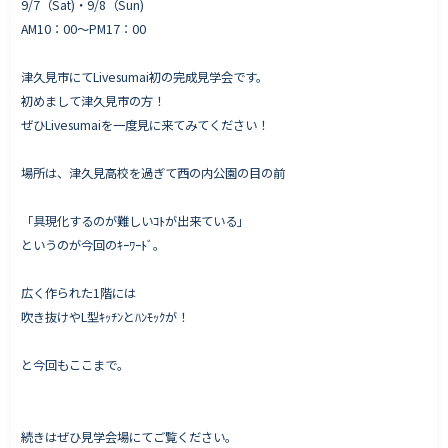
9/7（Sat)・9/8（Sun)
AM10：00〜PM17：00
津久見市にてLivesumai初の完成見学会です。
Works - 施工実績
初めまして津久見市の方！
オーナー様の声
ぜひLivesumaiを一度見に来てみてください！
完成案内
場所は、津久見高校を過ぎて西の内公園の目の前
よくいただくご質問
お役立ちコラム
「具現化するのが難しいｺﾄが出来ている」
というのが今回のｷｰﾜｰﾄﾞ。
広く作られた1階には
会社情報
吹き抜けやL型ｷｯﾁﾝとﾊﾝﾓｯｸが！
代表挨拶
と今回もここまで。
スタッフ紹介
会社概要
続きはぜひ見学会場にてご覧ください。
Staff ブログ&News