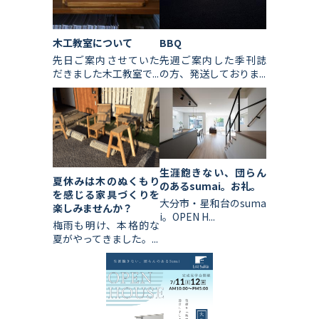
木工教室について
BBQ
先日ご案内させていた
先週ご案内した季刊誌
だきました木工教室で...
の方、発送しておりま...
生涯飽きない、団らん
夏休みは木のぬくもり
のあるsumai。お礼。
を感じる家具づくりを
大分市・星和台のsuma
楽しみませんか？
i。OPEN H...
梅雨も明け、本格的な
夏がやってきました。...