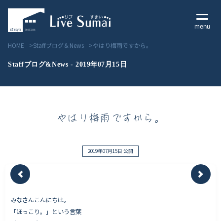
menu
HOME
Staffブログ＆News
やはり梅雨ですから。
Staffブログ&News - 2019年07月15日
Livesumai コンセプト
やはり梅雨ですから。
Livesumai 住宅標準性能
Livesumai 家づくりの流れ
2019年07月15日 公開
Livesumai 保証について
みなさんこんにちは。
見学会／モデルハウス情報
「ほっこり。」という言葉
物件情報