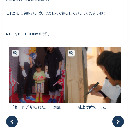
これからも笑顔いっぱいで楽しんで暮らしていってくださいね！
R1 7/15 Livesumaiﾆｼﾀﾞ。
「あ、ﾃｰﾌﾟ切られた。」の図。
棟上げ時の一ｺﾏ。