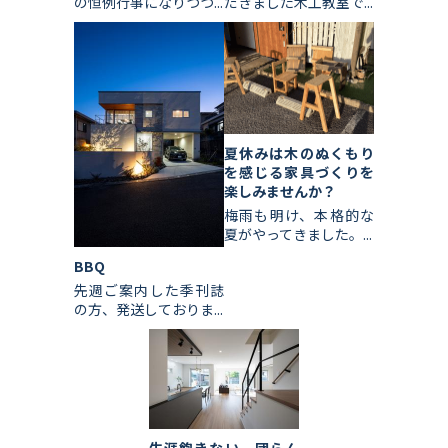
の恒例行事になりつつ...
だきました木工教室で...
夏休みは木のぬくもり
を感じる家具づくりを
楽しみませんか？
梅雨も明け、本格的な
夏がやってきました。...
BBQ
先週ご案内した季刊誌
の方、発送しておりま...
生涯飽きない、団らん