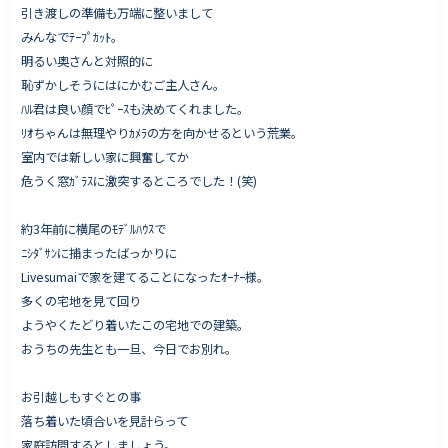
引き渡しの準備も万端に整いまして
みんなでﾃｰﾌﾟｶｯﾄ。
明るい奥さんと対照的に
恥ずかしそうにはにかむご主人さん。
ﾊﾙ君は良い顔でﾋﾟｰｽも決めてくれました。
ﾘｵちゃんは無理やりｶﾒﾗの方を向かせるという荒業。
室内では新しい家に興奮してか
危うく窓ｶﾞﾗｽに激突するところでした！(笑)
約3年前に横尾のﾓﾃﾞﾙﾊｳｽで
ﾆｼﾀﾞｻﾝに捕まったばっかりに
Livesumaiで家を建てることになったｵｰﾅｰ様。
多くの宅地を見て回り
ようやくたどり着いたこの宅地での建築。
おうちの先生とも一旦、今日でお別れ。
お引越しもすぐとの事
落ち着いた頃合いを見計らって
家庭訪問するとしましょう。