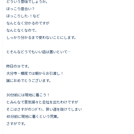
どういう意味でしょうか。
ほっこり度合い？
ほっこりした-！など
なんとなく分かるのですが
Works - 施工実績
なんとなくなので、
オーナー様の声
しっかり分かるまで使わないことにします。
完成案内
とそんなどうでもいい話は置いといて…
よくいただくご質問
お役立ちコラム
昨日のｺﾄです。
大分市・横尾では朝からお引渡し！
誠におめでとうございます。
会社情報
30分前には現地に着こう！
代表挨拶
とみんなで意気揚々と会社を出たわけですが
そこはさすがのﾆｼﾀﾞｻﾝ、狭い道を抜けてしまい
スタッフ紹介
45分前に現地に着くという荒業。
会社概要
さすがです。
Staff ブログ&News