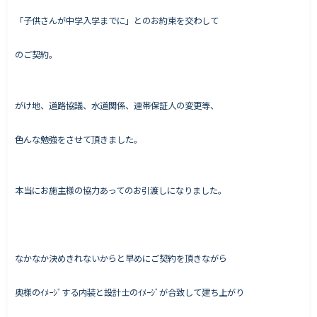
「子供さんが中学入学までに」とのお約束を交わして
のご契約。
Works - 施工実績
オーナー様の声
がけ地、道路協議、水道関係、連帯保証人の変更等、
完成案内
よくいただくご質問
色んな勉強をさせて頂きました。
お役立ちコラム
本当にお施主様の協力あってのお引渡しになりました。
会社情報
代表挨拶
なかなか決めきれないからと早めにご契約を頂きながら
スタッフ紹介
会社概要
奥様のｲﾒｰｼﾞする内装と設計士のｲﾒｰｼﾞが合致して建ち上がり
Staff ブログ&News