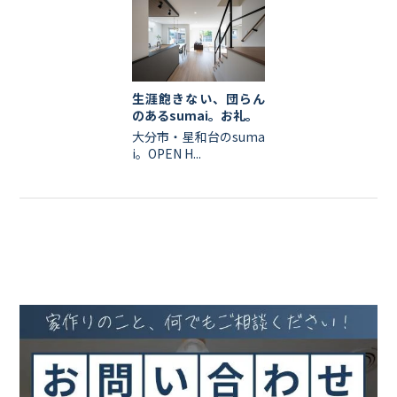
生涯飽きない、団らん
のあるsumai。お礼。
大分市・星和台のsuma
i。OPEN H...