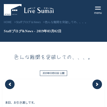
menu
HOME
Staffブログ＆News
色んな難関を突破しての、、、。
Staffブログ&News - 2019年03月02日
Livesumai コンセプト
色んな難関を突破しての、、、。
Livesumai 住宅標準性能
Livesumai 家づくりの流れ
2019年03月02日 公開
Livesumai 保証について
見学会／モデルハウス情報
本日、お引き渡しです。
物件情報